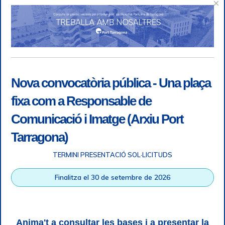
×
Nova convocatòria pública - Una plaça
fixa com a Responsable de
Comunicació i Imatge (Arxiu Port
Tarragona)
TERMINI PRESENTACIÓ SOL·LICITUDS
Accessibility
|
Legal note
|
+ info RGPD
|
Information of
Finalitza el 30 de setembre de 2026
telephone recordings
|
SGSI
|
Login
Tarragona Port Authority © All rights reserved |
Responsive
Web design
| HTML 5 | CSS 3 | WCAG 2 i WW3C
Anima't a consultar les bases i a presentar la