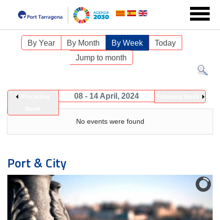
By Year
By Month
By Week
Today
Jump to month
08 - 14 April, 2024
Preceding
Following Week
Week
No events were found
Port & City