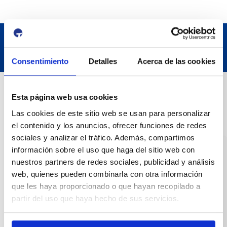
Consentimiento
Detalles
Acerca de las cookies
Contact
Esta página web usa cookies
Las cookies de este sitio web se usan para personalizar
Adreça
el contenido y los anuncios, ofrecer funciones de redes
Passeig de l'Escullera s/n, 43004 Tarragona
sociales y analizar el tráfico. Además, compartimos
información sobre el uso que haga del sitio web con
Contact number
nuestros partners de redes sociales, publicidad y análisis
web, quienes pueden combinarla con otra información
977 259 400
que les haya proporcionado o que hayan recopilado a
partir del uso que haya hecho de sus servicios.
Emergency
(+34) 900 229 900