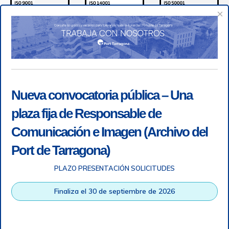
×
Nueva convocatoria pública – Una
plaza fija de Responsable de
Comunicación e Imagen (Archivo del
Port de Tarragona)
PLAZO PRESENTACIÓN SOLICITUDES
Accesibilidad
|
Nota legal
|
Info RGPD
|
Información de
grabación telefónica
|
SGSI
|
Login
Finaliza el 30 de septiembre de 2026
Autoridad Portuaria de Tarragona © Todos los derechos
reservados |
Diseño Web Responsive
| HTML 5 | CSS 3 |
WCAG 2 y WW3C