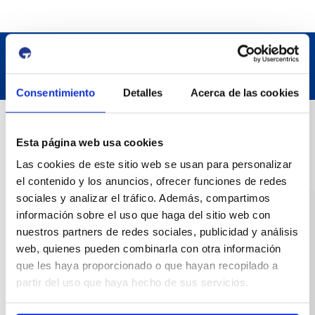
Consentimiento
Detalles
Acerca de las cookies
Datos de contacto
Esta página web usa cookies
Las cookies de este sitio web se usan para personalizar
Dirección
el contenido y los anuncios, ofrecer funciones de redes
Passeig de l'Escullera s/n, 43004 Tarragona
sociales y analizar el tráfico. Además, compartimos
información sobre el uso que haga del sitio web con
Teléfono de contacto
nuestros partners de redes sociales, publicidad y análisis
977 259 400
web, quienes pueden combinarla con otra información
que les haya proporcionado o que hayan recopilado a
Emergencias
partir del uso que haya hecho de sus servicios.
(+34) 900 229 900