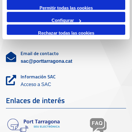
Servicio de atención al cliente
Permitir todas las cookies
Configurar
Teléfono de contacto
Rechazar todas las cookies
977 259 462
Email de contacto
sac@porttarragona.cat
Información SAC
Acceso a SAC
Enlaces de interés