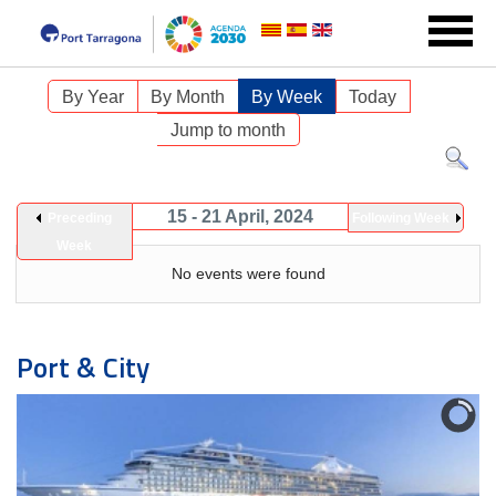
By Year
By Month
By Week
Today
Jump to month
15 - 21 April, 2024
Preceding
Following Week
Week
No events were found
Port & City