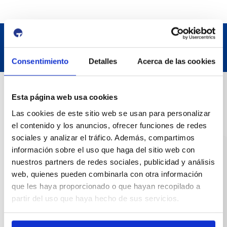
Consentimiento
Detalles
Acerca de las cookies
Contact
Esta página web usa cookies
Las cookies de este sitio web se usan para personalizar
Adreça
el contenido y los anuncios, ofrecer funciones de redes
Passeig de l'Escullera s/n, 43004 Tarragona
sociales y analizar el tráfico. Además, compartimos
información sobre el uso que haga del sitio web con
Contact number
nuestros partners de redes sociales, publicidad y análisis
web, quienes pueden combinarla con otra información
977 259 400
que les haya proporcionado o que hayan recopilado a
partir del uso que haya hecho de sus servicios.
Emergency
(+34) 900 229 900