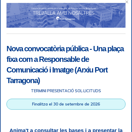
×
Nova convocatòria pública - Una plaça
fixa com a Responsable de
Comunicació i Imatge (Arxiu Port
Tarragona)
TERMINI PRESENTACIÓ SOL·LICITUDS
Accessibility
|
Legal note
|
+ info RGPD
|
Information of
Finalitza el 30 de setembre de 2026
telephone recordings
|
SGSI
|
Login
Tarragona Port Authority © All rights reserved |
Responsive
Web design
| HTML 5 | CSS 3 | WCAG 2 i WW3C
Anima't a consultar les bases i a presentar la