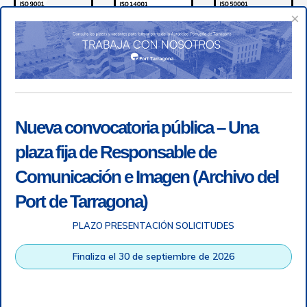
×
Nueva convocatoria pública – Una
plaza fija de Responsable de
Comunicación e Imagen (Archivo del
Port de Tarragona)
PLAZO PRESENTACIÓN SOLICITUDES
Accesibilidad
|
Nota legal
|
Info RGPD
|
Información de
grabación telefónica
|
SGSI
|
Login
Finaliza el 30 de septiembre de 2026
Autoridad Portuaria de Tarragona © Todos los derechos
reservados |
Diseño Web Responsive
| HTML 5 | CSS 3 |
WCAG 2 y WW3C