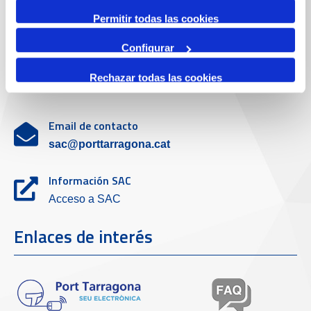
Servicio de atención al cliente
Permitir todas las cookies
Configurar
Teléfono de contacto
Rechazar todas las cookies
977 259 462
Email de contacto
sac@porttarragona.cat
Información SAC
Acceso a SAC
Enlaces de interés