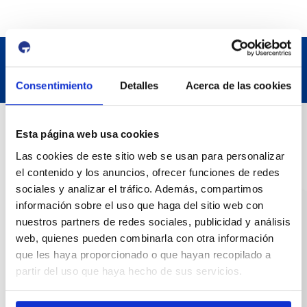
Consentimiento
Detalles
Acerca de las cookies
Contact
Esta página web usa cookies
Las cookies de este sitio web se usan para personalizar
Adreça
el contenido y los anuncios, ofrecer funciones de redes
sociales y analizar el tráfico. Además, compartimos
Passeig de l'Escullera s/n, 43004 Tarragona
información sobre el uso que haga del sitio web con
nuestros partners de redes sociales, publicidad y análisis
Contact number
web, quienes pueden combinarla con otra información
977 259 400
que les haya proporcionado o que hayan recopilado a
partir del uso que haya hecho de sus servicios.
Emergency
(+34) 900 229 900