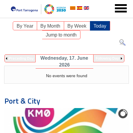
By Year
By Month
By Week
Today
Jump to month
Wednesday, 17. June
Preceding Day
Following Day
2026
No events were found
Port & City