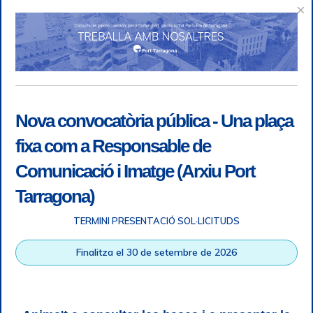
×
Nova convocatòria pública - Una plaça
fixa com a Responsable de
Comunicació i Imatge (Arxiu Port
Tarragona)
TERMINI PRESENTACIÓ SOL·LICITUDS
Accessibility
|
Legal note
|
+ info RGPD
|
Information of
Finalitza el 30 de setembre de 2026
telephone recordings
|
SGSI
|
Login
Tarragona Port Authority © All rights reserved |
Responsive
Web design
| HTML 5 | CSS 3 | WCAG 2 i WW3C