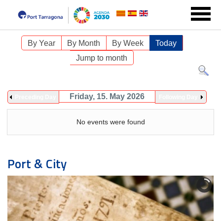
By Year
By Month
By Week
Today
Jump to month
Friday, 15. May 2026
Preceding Day
Following Day
No events were found
Port & City