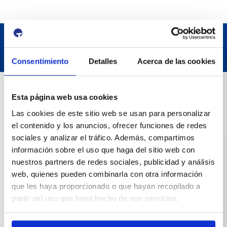
Consentimiento
Detalles
Acerca de las cookies
Contact
Esta página web usa cookies
Las cookies de este sitio web se usan para personalizar
Adreça
el contenido y los anuncios, ofrecer funciones de redes
Passeig de l'Escullera s/n, 43004 Tarragona
sociales y analizar el tráfico. Además, compartimos
información sobre el uso que haga del sitio web con
Contact number
nuestros partners de redes sociales, publicidad y análisis
web, quienes pueden combinarla con otra información
977 259 400
que les haya proporcionado o que hayan recopilado a
partir del uso que haya hecho de sus servicios.
Emergency
(+34) 900 229 900