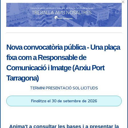
×
Nova convocatòria pública - Una plaça
fixa com a Responsable de
Comunicació i Imatge (Arxiu Port
Tarragona)
TERMINI PRESENTACIÓ SOL·LICITUDS
Accessibility
|
Legal note
|
+ info RGPD
|
Information of
Finalitza el 30 de setembre de 2026
telephone recordings
|
SGSI
|
Login
Tarragona Port Authority © All rights reserved |
Responsive
Web design
| HTML 5 | CSS 3 | WCAG 2 i WW3C
Anima't a consultar les bases i a presentar la