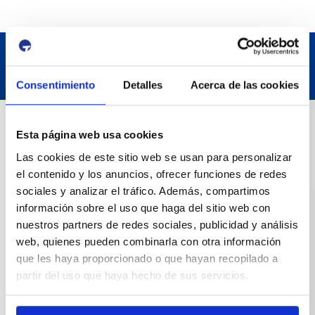
Consentimiento
Detalles
Acerca de las cookies
Contact
Esta página web usa cookies
Las cookies de este sitio web se usan para personalizar
Adreça
el contenido y los anuncios, ofrecer funciones de redes
Passeig de l'Escullera s/n, 43004 Tarragona
sociales y analizar el tráfico. Además, compartimos
información sobre el uso que haga del sitio web con
Contact number
nuestros partners de redes sociales, publicidad y análisis
web, quienes pueden combinarla con otra información
977 259 400
que les haya proporcionado o que hayan recopilado a
partir del uso que haya hecho de sus servicios.
Emergency
(+34) 900 229 900