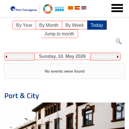
By Year
By Month
By Week
Today
Jump to month
Sunday, 10. May 2026
Preceding Day
Following Day
No events were found
Port & City