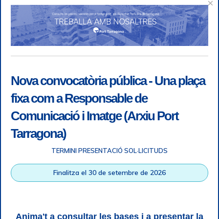
×
Nova convocatòria pública - Una plaça
fixa com a Responsable de
Comunicació i Imatge (Arxiu Port
Tarragona)
TERMINI PRESENTACIÓ SOL·LICITUDS
Accessibility
|
Legal note
|
+ info RGPD
|
Information of
Finalitza el 30 de setembre de 2026
telephone recordings
|
SGSI
|
Login
Tarragona Port Authority © All rights reserved |
Responsive
Web design
| HTML 5 | CSS 3 | WCAG 2 i WW3C
Anima't a consultar les bases i a presentar la