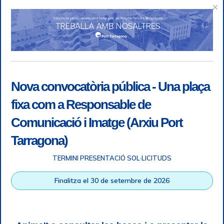
×
Nova convocatòria pública - Una plaça
fixa com a Responsable de
Comunicació i Imatge (Arxiu Port
Tarragona)
TERMINI PRESENTACIÓ SOL·LICITUDS
Accessibility
|
Legal note
|
+ info RGPD
|
Information of
Finalitza el 30 de setembre de 2026
telephone recordings
|
SGSI
|
Login
Tarragona Port Authority © All rights reserved |
Responsive
Web design
| HTML 5 | CSS 3 | WCAG 2 i WW3C