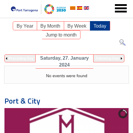
By Year
By Month
By Week
Today
Jump to month
Saturday, 27. January
Preceding Day
Following Day
2024
No events were found
Port & City