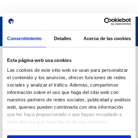
Consentimiento
Detalles
Acerca de las cookies
Contact
Esta página web usa cookies
Las cookies de este sitio web se usan para personalizar
Adreça
el contenido y los anuncios, ofrecer funciones de redes
sociales y analizar el tráfico. Además, compartimos
Passeig de l'Escullera s/n, 43004 Tarragona
información sobre el uso que haga del sitio web con
nuestros partners de redes sociales, publicidad y análisis
Contact number
web, quienes pueden combinarla con otra información
977 259 400
que les haya proporcionado o que hayan recopilado a
partir del uso que haya hecho de sus servicios.
Emergency
(+34) 900 229 900