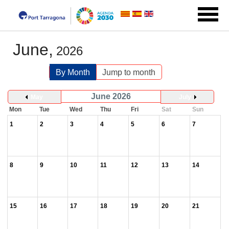
June,
2026
By Month
Jump to month
June 2026
May
July
Mon
Tue
Wed
Thu
Fri
Sat
Sun
1
2
3
4
5
6
7
8
9
10
11
12
13
14
15
16
17
18
19
20
21