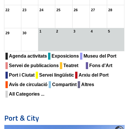
22
23
24
25
26
27
28
1
2
3
4
5
29
30
Agenda activitats
Exposicions
Museu del Port
Servei de publicacions
Teatret
Fons d'Art
Port i Ciutat
Servei lingüístic
Arxiu del Port
Avís de circulació
Compartint
Altres
All Categories ...
Port & City