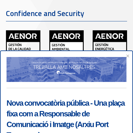
Confidence and Security
×
Nova convocatòria pública - Una plaça
fixa com a Responsable de
Comunicació i Imatge (Arxiu Port