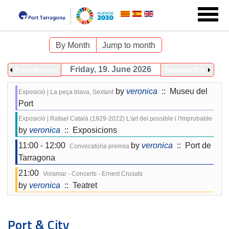
By Month
Jump to month
Friday, 19. June 2026
Preceding Day
Following Day
by
veronica
:: Museu del
Exposició | La peça blava, Sextant
Port
Exposició | Rafael Català (1929-2022) L'art del possible i l'improbable
by
veronica
:: Exposicions
11:00 - 12:00
by
veronica
:: Port de
Convocatòria premsa
Tarragona
21:00
Voramar - Concerts - Ernest Crusats
by
veronica
:: Teatret
Port & City