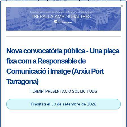
×
Nova convocatòria pública - Una plaça
fixa com a Responsable de
Comunicació i Imatge (Arxiu Port
Tarragona)
TERMINI PRESENTACIÓ SOL·LICITUDS
Accessibility
|
Legal note
|
+ info RGPD
|
Information of
Finalitza el 30 de setembre de 2026
telephone recordings
|
SGSI
|
Login
Tarragona Port Authority © All rights reserved |
Responsive
Web design
| HTML 5 | CSS 3 | WCAG 2 i WW3C