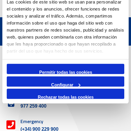
Las cookies de este sitio web se usan para personalizar
el contenido y los anuncios, ofrecer funciones de redes
sociales y analizar el tráfico. Además, compartimos
información sobre el uso que haga del sitio web con
nuestros partners de redes sociales, publicidad y análisis
web, quienes pueden combinarla con otra información
que les haya proporcionado o que hayan recopilado a
partir del uso que haya hecho de sus servicios.
Contact
Permitir todas las cookies
Adreça
Passeig de l'Escullera s/n, 43004 Tarragona
Configurar
Rechazar todas las cookies
Contact number
977 259 400
Emergency
(+34) 900 229 900