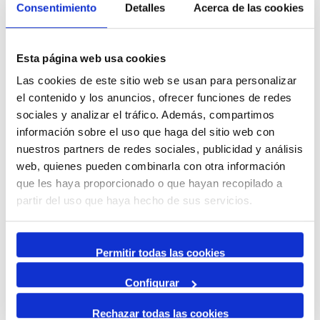
Consentimiento
Detalles
Acerca de las cookies
Port & City
Esta página web usa cookies
Las cookies de este sitio web se usan para personalizar
el contenido y los anuncios, ofrecer funciones de redes
sociales y analizar el tráfico. Además, compartimos
información sobre el uso que haga del sitio web con
THE DISSEMINATION
nuestros partners de redes sociales, publicidad y análisis
web, quienes pueden combinarla con otra información
que les haya proporcionado o que hayan recopilado a
Traffic warning
partir del uso que haya hecho de sus servicios.
12 August 2026
13 August 2026
16:00
01:00
-
Permitir todas las cookies
Tancament accés Km 0| Eclipsi solar
Km 0
Configurar
Next cultural events of Port & City
Rechazar todas las cookies