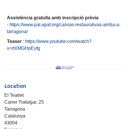
Assistència gratuïta amb inscripció prèvia
-
https://www.pat-apat.org/ca/vias-restaurativas-arriba-a-
tarragona/
Teaser
:
https://www.youtube.com/watch?
v=rtXMGHpEyfg
Location
El Teatret
Carrer Trafalgar, 25
Tarragona
Catalunya
43004