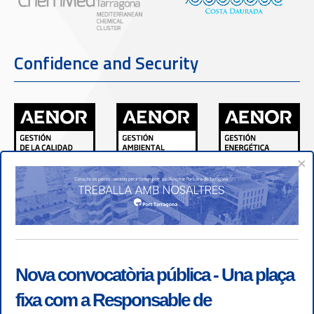
Confidence and Security
×
Nova convocatòria pública - Una plaça
fixa com a Responsable de