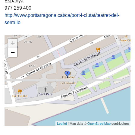
Espanya
977 259 400
http://www.porttarragona.cat/ca/port-i-ciutat/teatret-del-
serrallo
+
−
Leaflet
| Map data ©
OpenStreetMap
contributors