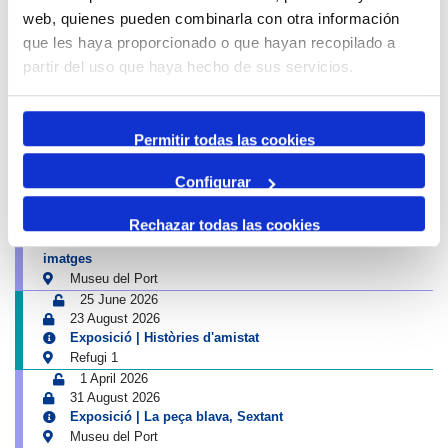
web, quienes pueden combinarla con otra información
4 July 2026
que les haya proporcionado o que hayan recopilado a
13 September 2026
Exposició | Biennal d'Art contemporani gastronòmic de
partir del uso que haya hecho de sus servicios.
Cambrils
Tinglado 2
10 July 2026
Permitir todas las cookies
23 August 2026
Exposició | Boscos. Cartografies del temps i del gest
Refugi 1
Configurar
26 June 2026
11 October 2026
Rechazar todas las cookies
Exposició | El concurs de mestres romescaires en
imatges
Museu del Port
25 June 2026
23 August 2026
Exposició | Històries d'amistat
Refugi 1
1 April 2026
31 August 2026
Exposició | La peça blava, Sextant
Museu del Port