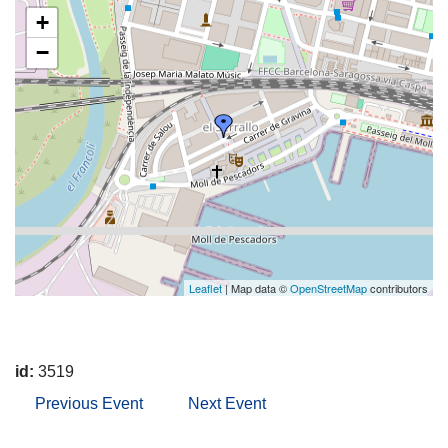
+
−
Leaflet
| Map data ©
OpenStreetMap
contributors
id:
3519
Previous Event
Next Event