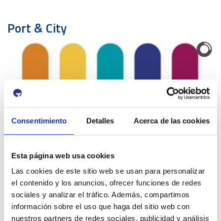
Port & City
MOLL DE COSTA (COSTA DOCK)
Consentimiento
Detalles
Acerca de las cookies
Traffic warning
Esta página web usa cookies
12 August 2026
Las cookies de este sitio web se usan para personalizar
13 August 2026
el contenido y los anuncios, ofrecer funciones de redes
16:00
01:00
-
Tancament accés Km 0| Eclipsi solar
sociales y analizar el tráfico. Además, compartimos
Km 0
información sobre el uso que haga del sitio web con
Next cultural events of Port & City
nuestros partners de redes sociales, publicidad y análisis