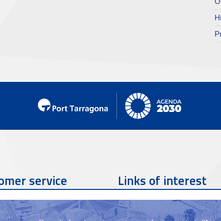
O
H
P
omer service
Links of interest
Contact phone