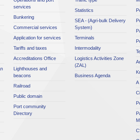
services
Statistics
Po
Bunkering
SEA - (Agri-bulk Delivery
Pu
Commercial services
System)
Pa
Application for services
Terminals
P
Tariffs and taxes
Intermodality
Te
Accreditations Office
Logistics Activities Zone
Ar
(ZAL)
an
Lighthouses and
K
beacons
Business Agenda
A 
Railroad
Ci
Public domain
Po
Port community
Directory
P
M
C