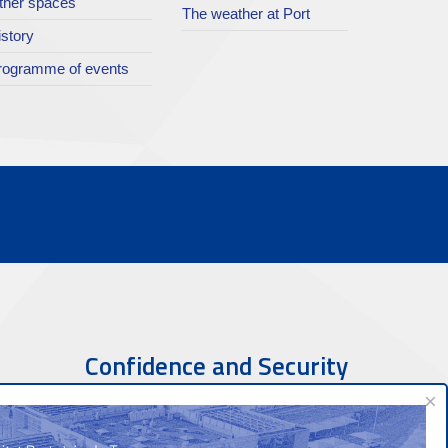
ther spaces
The weather at Port
istory
rogramme of events
Confidence and Security
×