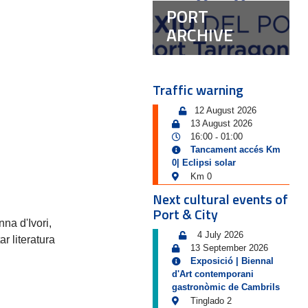
PORT
ARCHIVE
Traffic warning
12 August 2026
13 August 2026
16:00
01:00
-
Tancament accés Km
0| Eclipsi solar
Km 0
Next cultural events of
Port & City
na d'Ivori,
4 July 2026
r literatura
13 September 2026
Exposició | Biennal
d'Art contemporani
gastronòmic de Cambrils
Tinglado 2