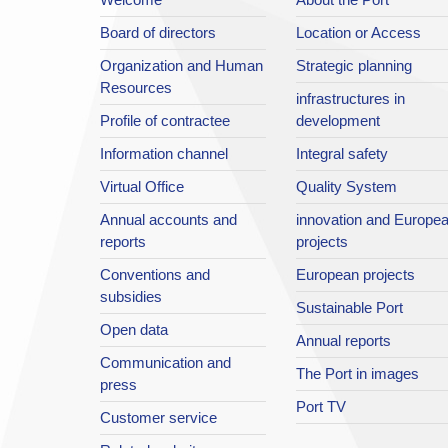
Board of directors
Location or Access
Organization and Human
Strategic planning
Resources
infrastructures in
Profile of contractee
development
Information channel
Integral safety
Virtual Office
Quality System
Annual accounts and
innovation and Europe
reports
projects
Conventions and
European projects
subsidies
Sustainable Port
Open data
Annual reports
Communication and
The Port in images
press
Port TV
Customer service