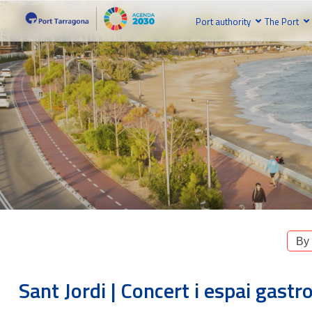
Port authority
The Port
By
Sant Jordi | Concert i espai gastr