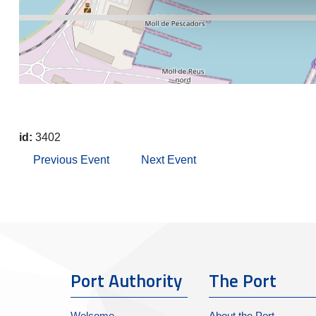
id:
3402
Previous Event
Next Event
Port Authority
The Port
Welcome
About the Port