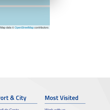
 Map data ©
OpenStreetMap
contributors
ort & City
Most Visited
oll de Costa
Work with us