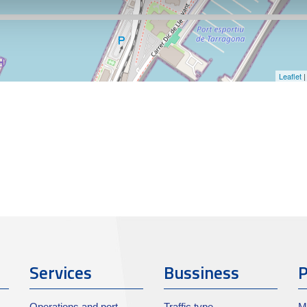
Leaflet
|
Services
Bussiness
P
Operations and port
Traffic type
M