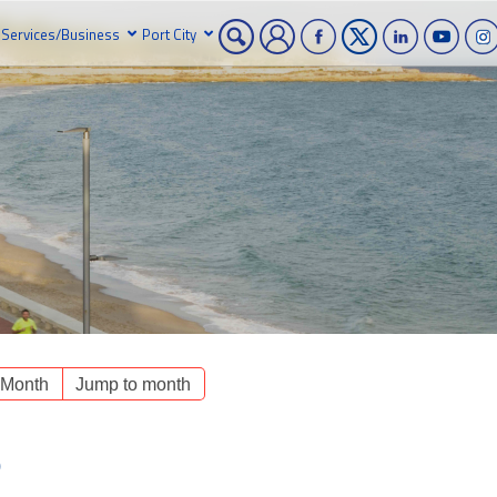
Services/Business
Port City
 Month
Jump to month
o