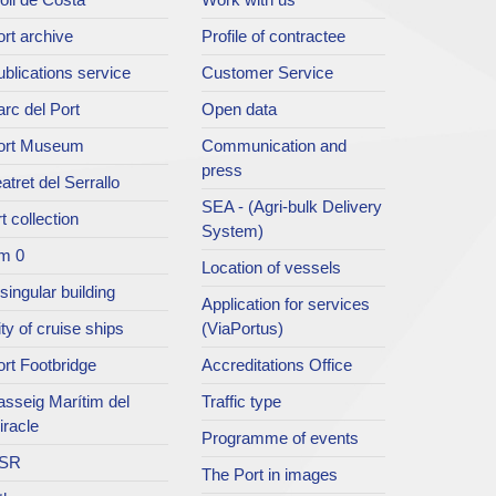
rt archive
Profile of contractee
blications service
Customer Service
rc del Port
Open data
ort Museum
Communication and
press
atret del Serrallo
SEA - (Agri-bulk Delivery
t collection
System)
m 0
Location of vessels
singular building
Application for services
ty of cruise ships
(ViaPortus)
rt Footbridge
Accreditations Office
asseig Marítim del
Traffic type
iracle
Programme of events
SR
The Port in images