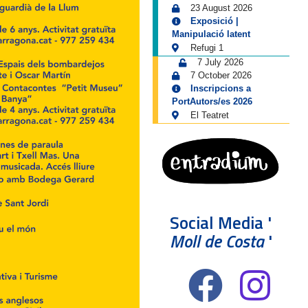
23 August 2026
Exposició |
Manipulació latent
Refugi 1
7 July 2026
7 October 2026
Inscripcions a
PortAutors/es 2026
El Teatret
Social Media '
Moll de Costa
'