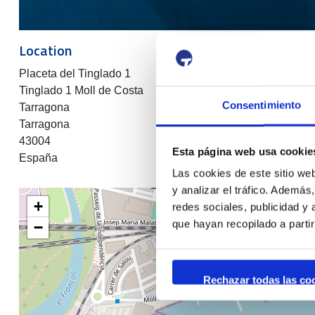
Location
Placeta del Tinglado 1
Tinglado 1 Moll de Costa
Consentimiento
Tarragona
Tarragona
43004
Esta página web usa cookie
España
Las cookies de este sitio we
y analizar el tráfico. Ademá
+
redes sociales, publicidad y
que hayan recopilado a parti
−
Rechazar todas las co