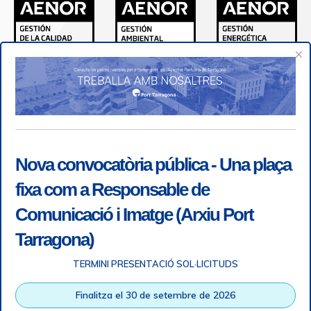
×
Nova convocatòria pública - Una plaça
fixa com a Responsable de
Comunicació i Imatge (Arxiu Port
Tarragona)
TERMINI PRESENTACIÓ SOL·LICITUDS
Accessibilitat
|
Nota legal
|
Info RGPD
|
Informació de
Finalitza el 30 de setembre de 2026
gravació telefònica
|
SGSI
|
Login
|
Desconnectar