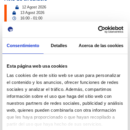
12 Agost 2026
13 Agost 2026
16:00
01:00
-
Tancament accés Km 0| Eclipsi solar
Km 0
Propers esdeveniments Port i Ciutat
Consentimiento
Detalles
Acerca de las cookies
4 Juliol 2026
13 Setembre 2026
Exposició | Biennal d'Art contemporani gastronòmic de
Cambrils
Esta página web usa cookies
Tinglado 2
Las cookies de este sitio web se usan para personalizar
10 Juliol 2026
el contenido y los anuncios, ofrecer funciones de redes
23 Agost 2026
sociales y analizar el tráfico. Además, compartimos
Exposició | Boscos. Cartografies del temps i del gest
información sobre el uso que haga del sitio web con
Refugi 1
nuestros partners de redes sociales, publicidad y análisis
web, quienes pueden combinarla con otra información
26 Juny 2026
11 Octubre 2026
que les haya proporcionado o que hayan recopilado a
Exposició | El concurs de mestres romescaires en
partir del uso que haya hecho de sus servicios.
imatges