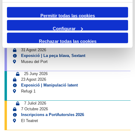
Museu del Port
25 Juny 2026
Permitir todas las cookies
23 Agost 2026
Exposició | Històries d'amistat
Configurar
Refugi 1
Rechazar todas las cookies
1 abril 2026
31 Agost 2026
Exposició | La peça blava, Sextant
Museu del Port
25 Juny 2026
23 Agost 2026
Exposició | Manipulació latent
Refugi 1
7 Juliol 2026
7 Octubre 2026
Inscripcions a PortAutors/es 2026
El Teatret