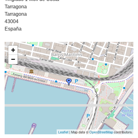
Tarragona
Tarragona
43004
España
+
−
Leaflet
| Map data ©
OpenStreetMap
contributors