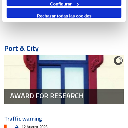
Configurar
id:
3385
Rechazar todas las cookies
Previous Event
Next Event
Port & City
AWARD FOR RESEARCH
Traffic warning
12 August 2026