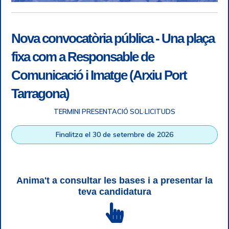
Nova convocatòria pública - Una plaça
fixa com a Responsable de
Comunicació i Imatge (Arxiu Port
Tarragona)
TERMINI PRESENTACIÓ SOL·LICITUDS
Accessibility
|
Legal note
|
+ info RGPD
|
Information of
Finalitza el 30 de setembre de 2026
telephone recordings
|
SGSI
|
Login
Tarragona Port Authority © All rights reserved |
Responsive
Web design
| HTML 5 | CSS 3 | WCAG 2 i WW3C
Anima't a consultar les bases i a presentar la
teva candidatura