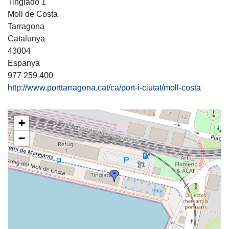
Tinglado 1
Moll de Costa
Tarragona
Catalunya
43004
Espanya
977 259 400
http://www.porttarragona.cat/ca/port-i-ciutat/moll-costa
+
−