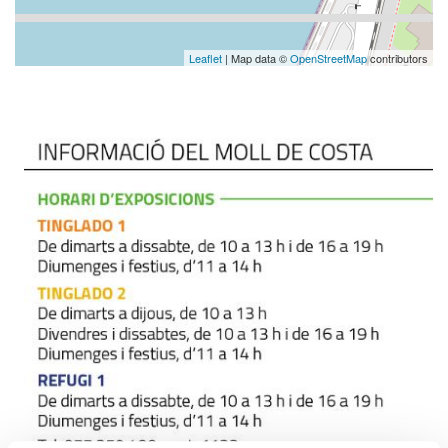
Leaflet
| Map data ©
OpenStreetMap
contributors