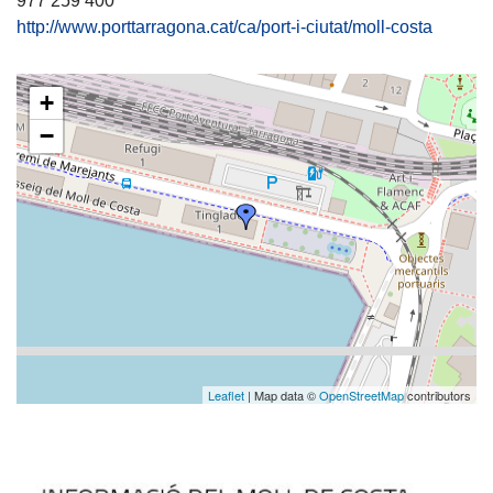
977 259 400
http://www.porttarragona.cat/ca/port-i-ciutat/moll-costa
+
−
Leaflet
| Map data ©
OpenStreetMap
contributors