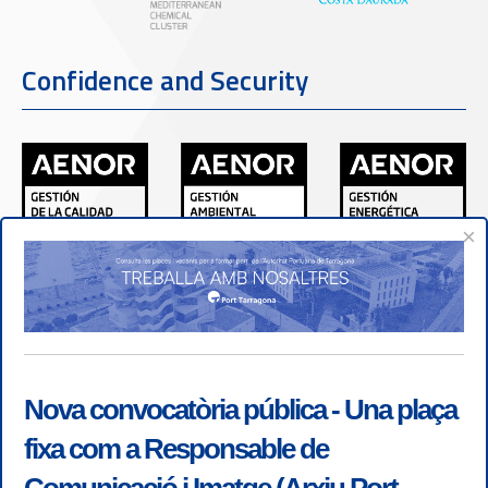
Confidence and Security
×
Nova convocatòria pública - Una plaça
fixa com a Responsable de