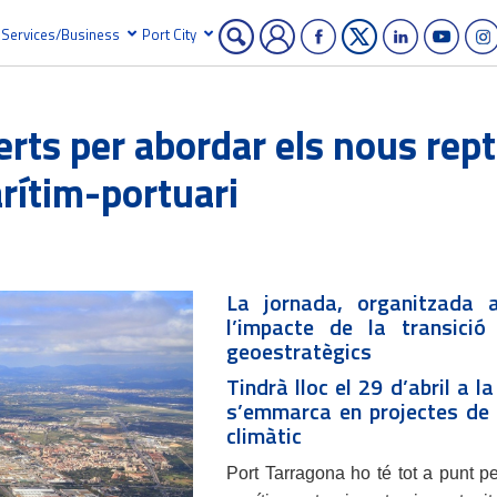
Services/Business
Port City
rts per abordar els nous rept
rítim-portuari
La jornada, organitzada 
l’impacte de la transició 
geoestratègics
Tindrà lloc el 29 d’abril a 
s’emmarca en projectes de 
climàtic
Port Tarragona ho té tot a punt pe