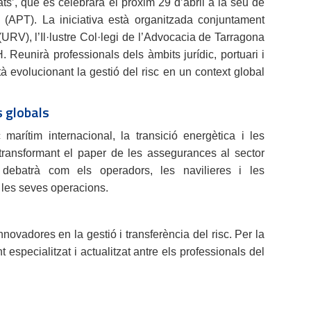
tats’, que es celebrarà el pròxim 29 d’abril a la seu de
a (APT). La iniciativa està organitzada conjuntament
 (URV), l’Il·lustre Col·legi de l’Advocacia de Tarragona
 Reunirà professionals dels àmbits jurídic, portuari i
à evolucionant la gestió del risc en un context global
s globals
c marítim internacional, la transició energètica i les
transformant el paper de les assegurances al sector
 debatrà com els operadors, les navilieres i les
e les seves operacions.
vadores en la gestió i transferència del risc. Per la
especialitzat i actualitzat antre els professionals del