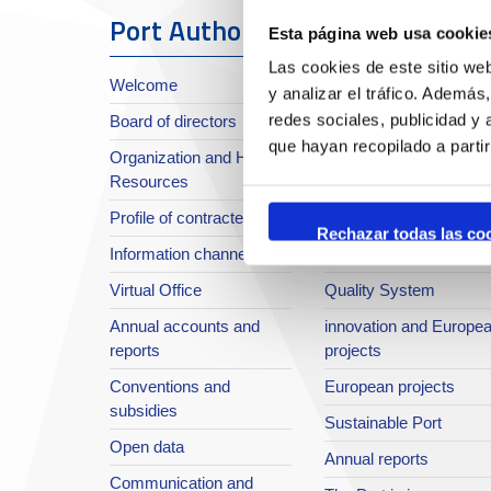
Port Authority
The Port
Esta página web usa cookie
Las cookies de este sitio we
Welcome
About the Port
y analizar el tráfico. Ademá
redes sociales, publicidad y
Board of directors
Location or Access
que hayan recopilado a parti
Organization and Human
Strategic planning
Resources
infrastructures in
Profile of contractee
development
Rechazar todas las co
Information channel
Integral safety
Virtual Office
Quality System
Annual accounts and
innovation and Europe
reports
projects
Conventions and
European projects
subsidies
Sustainable Port
Open data
Annual reports
Communication and