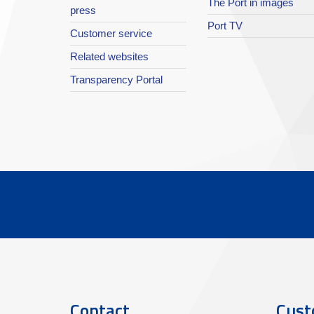
The Port in images
press
Port TV
Customer service
Related websites
Transparency Portal
Contact
Cust