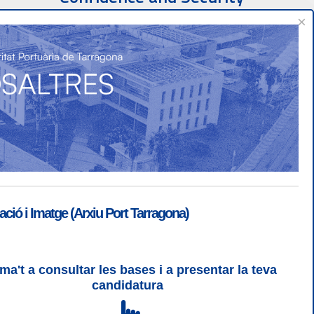
×
ió i Imatge (Arxiu Port Tarragona)
ma't a consultar les bases i a presentar la teva
SGSI
|
Login
candidatura
 3 | WCAG 2 i WW3C