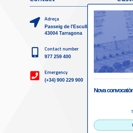
Adreça
Passeig de l'Escullera s/n,
43004 Tarragona
Contact number
977 259 400
Emergency
(+34) 900 229 900
Nova convocatòri
Accessibility
Tarragona Port Autho