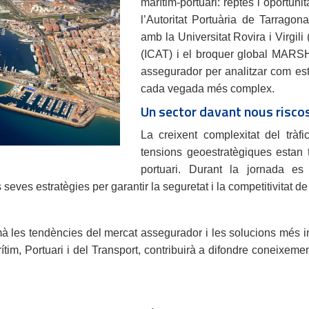
marítim-portuari: reptes i oportuni
l’Autoritat Portuària de Tarragon
amb la Universitat Rovira i Virgili
(ICAT) i el broquer global MARSH.
assegurador per analitzar com est
cada vegada més complex.
Un sector davant nous risco
La creixent complexitat del tràfi
tensions geoestratègiques estan 
portuari. Durant la jornada es
seves estratègies per garantir la seguretat i la competitivitat d
les tendències del mercat assegurador i les solucions més inno
im, Portuari i del Transport, contribuirà a difondre coneixement 