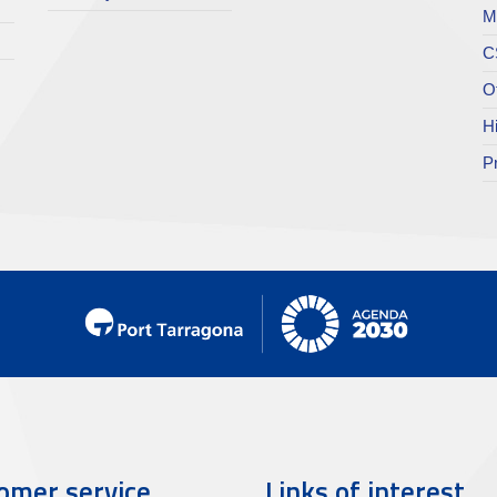
M
C
O
H
P
omer service
Links of interest