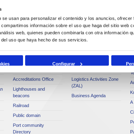
Services
Bussiness
P
s
b se usan para personalizar el contenido y los anuncios, ofrecer
Operations and port
Traffic type
M
s, compartimos información sobre el uso que haga del sitio web 
services
 análisis web, quienes pueden combinarla con otra información q
Statistics
Po
Bunkering
r del uso que haya hecho de sus servicios.
SEA - (Agri-bulk Delivery
Pu
Commercial services
System)
Pa
Application for services
Terminals
P
okies
Configurar
Per
Tariffs and taxes
Intermodality
Te
Accreditations Office
Logistics Activities Zone
Ar
(ZAL)
an
Lighthouses and
K
beacons
Business Agenda
A 
Railroad
Ci
Public domain
Po
Port community
Directory
P