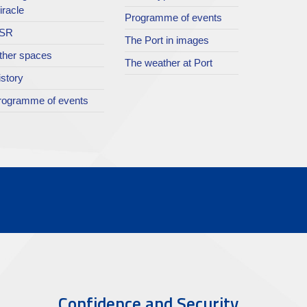
iracle
Programme of events
SR
The Port in images
ther spaces
The weather at Port
istory
rogramme of events
Confidence and Security