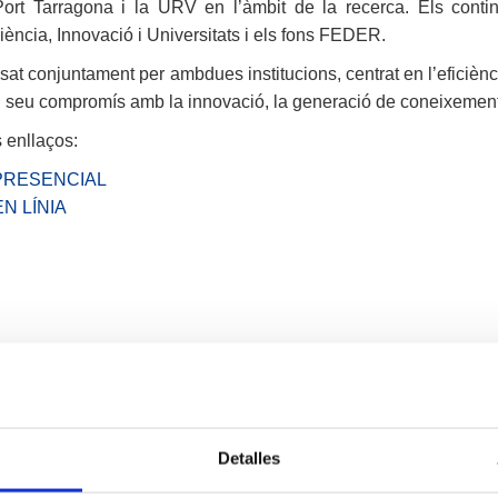
Port Tarragona i la URV en l’àmbit de la recerca. Els cont
 Ciència, Innovació i Universitats i els fons FEDER.
pulsat conjuntament per ambdues institucions, centrat en l’efici
el seu compromís amb la innovació, la generació de coneixement i
 enllaços:
PRESENCIAL
N LÍNIA
Detalles