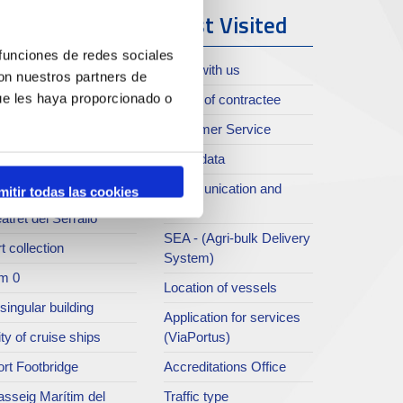
ort & City
Most Visited
 funciones de redes sociales
oll de Costa
Work with us
con nuestros partners de
ue les haya proporcionado o
rt archive
Profile of contractee
blications service
Customer Service
rc del Port
Open data
ort Museum
Communication and
mitir todas las cookies
press
atret del Serrallo
SEA - (Agri-bulk Delivery
t collection
System)
m 0
Location of vessels
singular building
Application for services
ty of cruise ships
(ViaPortus)
rt Footbridge
Accreditations Office
asseig Marítim del
Traffic type