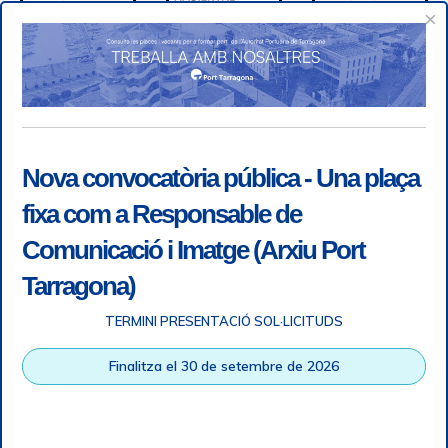
×
Nova convocatòria pública - Una plaça
fixa com a Responsable de
Comunicació i Imatge (Arxiu Port
Tarragona)
TERMINI PRESENTACIÓ SOL·LICITUDS
Accessibility
|
Legal note
|
+ info RGPD
|
Information of
Finalitza el 30 de setembre de 2026
telephone recordings
|
SGSI
|
Login
Tarragona Port Authority © All rights reserved |
Responsive
Web design
| HTML 5 | CSS 3 | WCAG 2 i WW3C