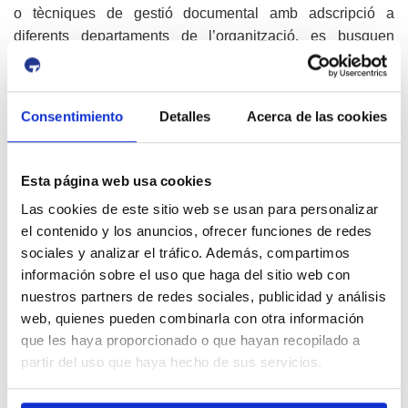
o tècniques de gestió documental amb adscripció a
diferents departaments de l’organització, es busquen
persones metòdiques, organitzades i amb capacitat
d’anàlisi per classificar i preservar la informació de forma
eficient. Es requereix un domini avançat d’eines digitals i
Consentimiento
Detalles
Acerca de las cookies
coneixement en normativa legal per a garantir la seguretat
i l’accés àgil a les dades. El termini per a presentar
sol·licituds finalitza el 20 d’abril.
Esta página web usa cookies
Las cookies de este sitio web se usan para personalizar
el contenido y los anuncios, ofrecer funciones de redes
sociales y analizar el tráfico. Además, compartimos
información sobre el uso que haga del sitio web con
nuestros partners de redes sociales, publicidad y análisis
web, quienes pueden combinarla con otra información
que les haya proporcionado o que hayan recopilado a
partir del uso que haya hecho de sus servicios.