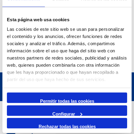
en 205.586 vehicles. Fins al mes d’agost de 2024 s’han
mogut pel Port de Tarragona 143.108 automòbils, unes
xifres que similars a les de l’any anterior.
Esta página web usa cookies
Las cookies de este sitio web se usan para personalizar
el contenido y los anuncios, ofrecer funciones de redes
sociales y analizar el tráfico. Además, compartimos
información sobre el uso que haga del sitio web con
nuestros partners de redes sociales, publicidad y análisis
web, quienes pueden combinarla con otra información
que les haya proporcionado o que hayan recopilado a
partir del uso que haya hecho de sus servicios.
Permitir todas las cookies
Contact
Configurar
Rechazar todas las cookies
Adreça