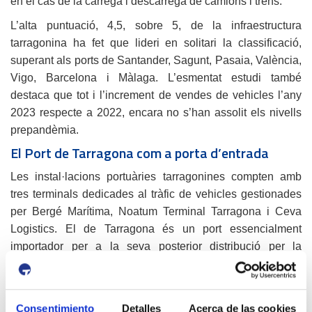
en el cas de la càrrega i descàrrega de camions i trens.
L’alta puntuació, 4,5, sobre 5, de la infraestructura
tarragonina ha fet que lideri en solitari la classificació,
superant als ports de Santander, Sagunt, Pasaia, València,
Vigo, Barcelona i Màlaga. L’esmentat estudi també
destaca que tot i l’increment de vendes de vehicles l’any
2023 respecte a 2022, encara no s’han assolit els nivells
prepandèmia.
El Port de Tarragona com a porta d’entrada
Les instal·lacions portuàries tarragonines compten amb
tres terminals dedicades al tràfic de vehicles gestionades
per Bergé Marítima, Noatum Terminal Tarragona i Ceva
Logistics. El de Tarragona és un port essencialment
importador per a la seva posterior distribució per la
península.
El nombre de vehicles transportats a través del Port de
Tarragona va créixer el 2023 en un 21,7% fins a situar-se
Consentimiento
Detalles
Acerca de las cookies