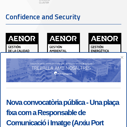
Confidence and Security
×
Nova convocatòria pública - Una plaça
fixa com a Responsable de
Comunicació i Imatge (Arxiu Port