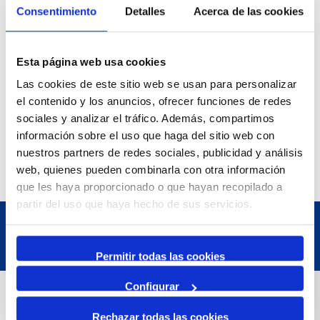
Consentimiento
Detalles
Acerca de las cookies
Esta página web usa cookies
Las cookies de este sitio web se usan para personalizar
el contenido y los anuncios, ofrecer funciones de redes
sociales y analizar el tráfico. Además, compartimos
información sobre el uso que haga del sitio web con
nuestros partners de redes sociales, publicidad y análisis
web, quienes pueden combinarla con otra información
que les haya proporcionado o que hayan recopilado a
partir del uso que haya hecho de sus servicios.
Permitir todas las cookies
Configurar
Dades de Contacte
Rechazar todas las cookies