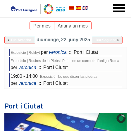
Per mes
Anar a un mes
diumenge, 22. juny 2025
Dia Anterior
Dia Següent
per
veronica
:: Port i Ciutat
Exposició | Rekhyt
Exposició | Rostres de la Plebs i Plebs en un carrer de l'antiga Roma
per
veronica
:: Port i Ciutat
19:00 - 14:00
Exposició | Lo que dicen las piedras
per
veronica
:: Port i Ciutat
Port i Ciutat