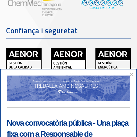
Confiança i seguretat
×
Nova convocatòria pública - Una plaça
fixa com a Responsable de