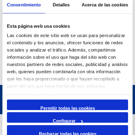
Consentimiento
Detalles
Acerca de las cookies
Esta página web usa cookies
Las cookies de este sitio web se usan para personalizar
el contenido y los anuncios, ofrecer funciones de redes
sociales y analizar el tráfico. Además, compartimos
información sobre el uso que haga del sitio web con
nuestros partners de redes sociales, publicidad y análisis
web, quienes pueden combinarla con otra información
que les haya proporcionado o que hayan recopilado a
partir del uso que haya hecho de sus servicios.
Permitir todas las cookies
Configurar
Dades de Contacte
Rechazar todas las cookies