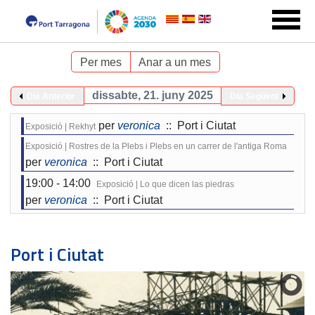
Per mes
Anar a un mes
dissabte, 21. juny 2025
Dia Anterior
Dia Següent
per
veronica
:: Port i Ciutat
Exposició | Rekhyt
Exposició | Rostres de la Plebs i Plebs en un carrer de l'antiga Roma
per
veronica
:: Port i Ciutat
19:00 - 14:00
Exposició | Lo que dicen las piedras
per
veronica
:: Port i Ciutat
Port i Ciutat