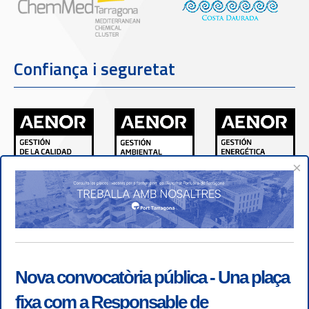
Confiança i seguretat
×
Nova convocatòria pública - Una plaça
fixa com a Responsable de