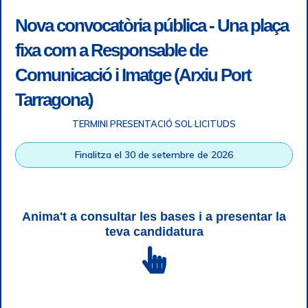
Nova convocatòria pública - Una plaça
fixa com a Responsable de
Comunicació i Imatge (Arxiu Port
Tarragona)
TERMINI PRESENTACIÓ SOL·LICITUDS
Accessibility
|
Legal note
|
+ info RGPD
|
Information of
Finalitza el 30 de setembre de 2026
telephone recordings
|
SGSI
|
Login
Tarragona Port Authority © All rights reserved |
Responsive
Web design
| HTML 5 | CSS 3 | WCAG 2 i WW3C
Anima't a consultar les bases i a presentar la
teva candidatura