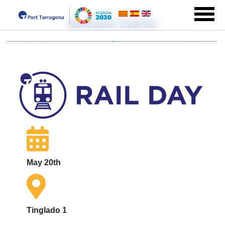
Relevant Events
May 20th
Tinglado 1