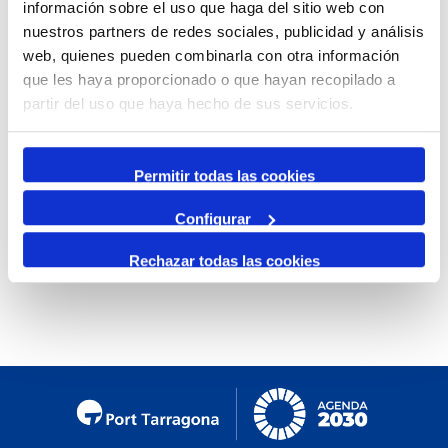
información sobre el uso que haga del sitio web con
By Month
nuestros partners de redes sociales, publicidad y análisis
web, quienes pueden combinarla con otra información
Jump to month
que les haya proporcionado o que hayan recopilado a
partir del uso que haya hecho de sus servicios.
Preceding Day
Tuesday, 24. March 2026
Following Day
Permitir todas las cookies
Configurar
No events were found
Rechazar todas las cookies