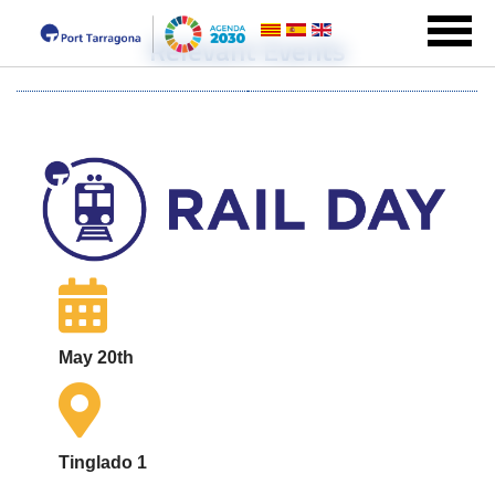
Relevant Events
May 20th
Tinglado 1