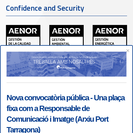
Confidence and Security
×
Nova convocatòria pública - Una plaça
fixa com a Responsable de
Comunicació i Imatge (Arxiu Port
Tarragona)