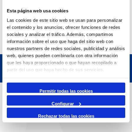
Exposició | Manipulació latent
Refugi 1
Esta página web usa cookies
7 July 2026
Las cookies de este sitio web se usan para personalizar
7 October 2026
el contenido y los anuncios, ofrecer funciones de redes
Inscripcions a PortAutors/es 2026
El Teatret
sociales y analizar el tráfico. Además, compartimos
información sobre el uso que haga del sitio web con
nuestros partners de redes sociales, publicidad y análisis
web, quienes pueden combinarla con otra información
que les haya proporcionado o que hayan recopilado a
partir del uso que haya hecho de sus servicios.
Contact
Permitir todas las cookies
Configurar
Adreça
Rechazar todas las cookies
Passeig de l'Escullera s/n, 43004 Tarragona