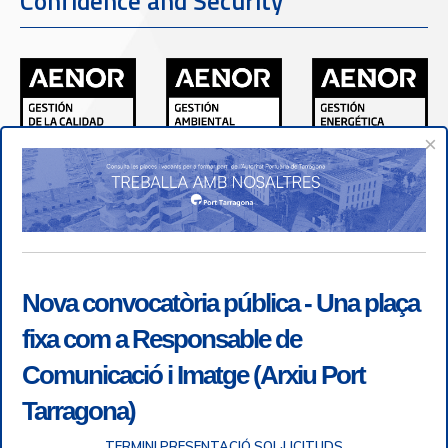
Confidence and Security
×
Nova convocatòria pública - Una plaça
fixa com a Responsable de
Comunicació i Imatge (Arxiu Port
Tarragona)
TERMINI PRESENTACIÓ SOL·LICITUDS