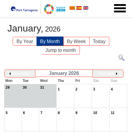
January,
2026
By Year
By Month
By Week
Today
Jump to month
January 2026
December
February
Mon
Tue
Wed
Thu
Fri
Sat
Sun
29
30
31
1
2
3
4
5
6
7
8
9
10
11