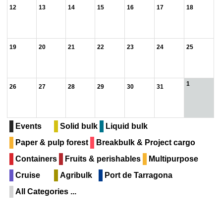
12
13
14
15
16
17
18
19
20
21
22
23
24
25
1
26
27
28
29
30
31
Events
Solid bulk
Liquid bulk
Paper & pulp forest
Breakbulk & Project cargo
Containers
Fruits & perishables
Multipurpose
Cruise
Agribulk
Port de Tarragona
All Categories ...