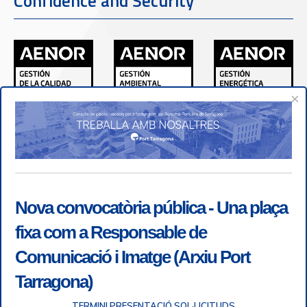
Confidence and Security
×
Nova convocatòria pública - Una plaça
fixa com a Responsable de
Comunicació i Imatge (Arxiu Port
Tarragona)
TERMINI PRESENTACIÓ SOL·LICITUDS