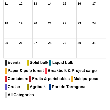
11
12
13
14
15
16
17
18
19
20
21
22
23
24
25
26
27
28
29
30
31
Events
Solid bulk
Liquid bulk
Paper & pulp forest
Breakbulk & Project cargo
Containers
Fruits & perishables
Multipurpose
Cruise
Agribulk
Port de Tarragona
All Categories ...