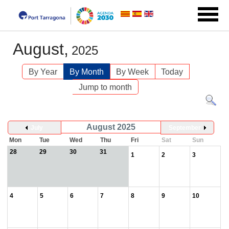
August,
2025
By Year
By Month
By Week
Today
Jump to month
August 2025
July
September
Mon
Tue
Wed
Thu
Fri
Sat
Sun
28
29
30
31
1
2
3
4
5
6
7
8
9
10