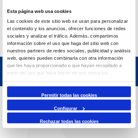
Exposició | Manipulació latent
Refugi 1
Esta página web usa cookies
7 July 2026
Las cookies de este sitio web se usan para personalizar
7 October 2026
el contenido y los anuncios, ofrecer funciones de redes
Inscripcions a PortAutors/es 2026
El Teatret
sociales y analizar el tráfico. Además, compartimos
información sobre el uso que haga del sitio web con
nuestros partners de redes sociales, publicidad y análisis
web, quienes pueden combinarla con otra información
que les haya proporcionado o que hayan recopilado a
partir del uso que haya hecho de sus servicios.
Contact
Permitir todas las cookies
Configurar
Adreça
Rechazar todas las cookies
Passeig de l'Escullera s/n, 43004 Tarragona