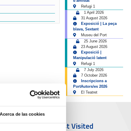
d'amistat
Refugi 1
1 April 2026
31 August 2026
Exposició | La peça
blava, Sextant
Museu del Port
25 June 2026
23 August 2026
Exposició |
Manipulació latent
Refugi 1
7 July 2026
7 October 2026
Inscripcions a
PortAutors/es 2026
El Teatret
Acerca de las cookies
ort & City
Most Visited