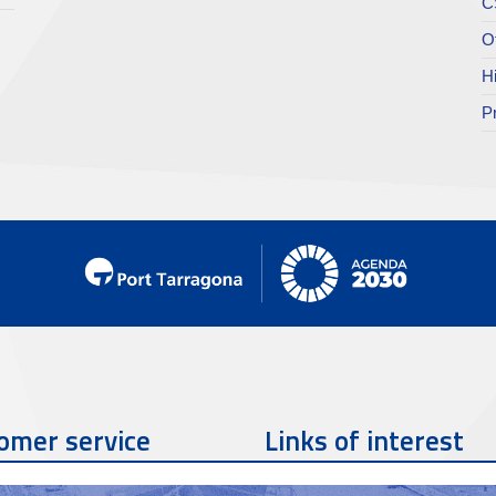
C
O
H
P
omer service
Links of interest