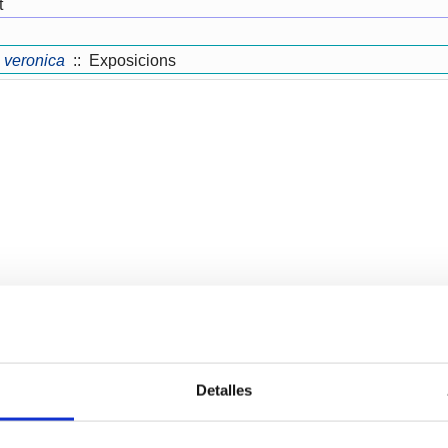
t
veronica
:: Exposicions
Detalles
Services
Bussiness
P