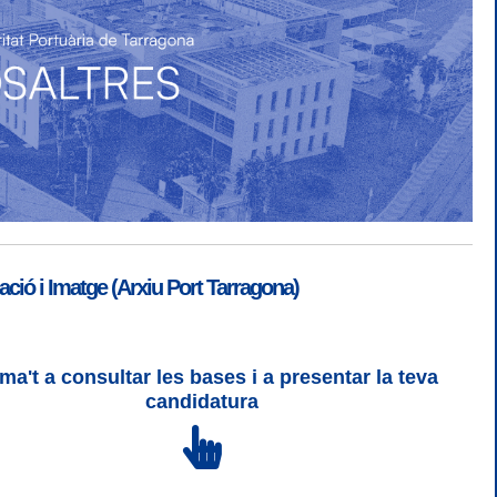
ió i Imatge (Arxiu Port Tarragona)
ma't a consultar les bases i a presentar la teva
SGSI
|
Login
candidatura
 3 | WCAG 2 i WW3C