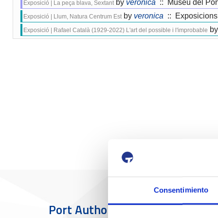
by
veronica
:: Museu del Por
Exposició | La peça blava, Sextant
by
veronica
:: Exposicions
Exposició | Llum, Natura Centrum Est
by
Exposició | Rafael Català (1929-2022) L'art del possible i l'improbable
Consentimiento
Port Authority
The Port