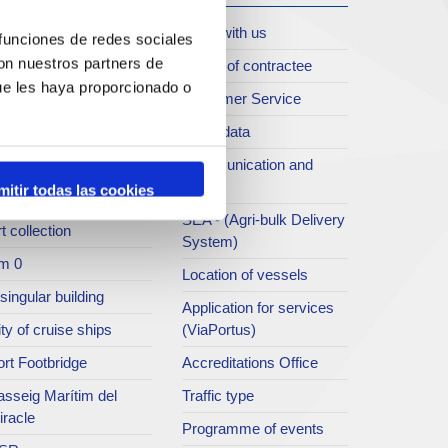
oll de Costa
Work with us
 funciones de redes sociales
con nuestros partners de
rt archive
Profile of contractee
ue les haya proporcionado o
blications service
Customer Service
rc del Port
Open data
ort Museum
Communication and
press
mitir todas las cookies
atret del Serrallo
SEA - (Agri-bulk Delivery
t collection
System)
m 0
Location of vessels
singular building
Application for services
ty of cruise ships
(ViaPortus)
rt Footbridge
Accreditations Office
asseig Marítim del
Traffic type
iracle
Programme of events