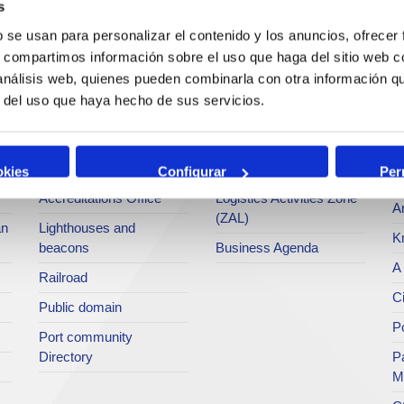
s
Operations and port
Traffic type
M
b se usan para personalizar el contenido y los anuncios, ofrecer
services
s, compartimos información sobre el uso que haga del sitio web 
Statistics
Po
 análisis web, quienes pueden combinarla con otra información q
Bunkering
SEA - (Agri-bulk Delivery
Pu
r del uso que haya hecho de sus servicios.
Commercial services
System)
Pa
Application for services
Terminals
P
Tariffs and taxes
Intermodality
okies
Configurar
Per
Te
Accreditations Office
Logistics Activities Zone
Ar
(ZAL)
an
Lighthouses and
K
beacons
Business Agenda
A 
Railroad
Ci
Public domain
Po
Port community
Directory
P
M