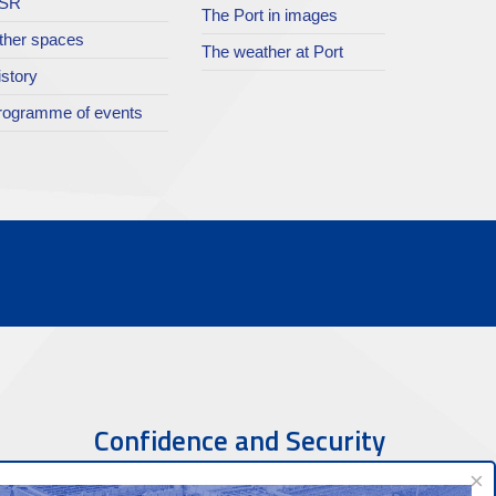
SR
The Port in images
ther spaces
The weather at Port
istory
rogramme of events
Confidence and Security
×