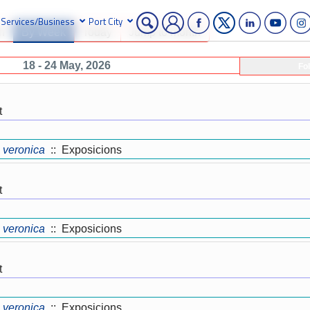
Services/Business
Port City
h
By Week
Today
Jump to month
18 - 24 May, 2026
Fo
t
veronica
:: Exposicions
t
veronica
:: Exposicions
t
veronica
:: Exposicions