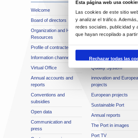
Esta página web usa cookie
Welcome
About the Port
Las cookies de este sitio we
y analizar el tráfico. Ademá
Board of directors
Location or Access
redes sociales, publicidad y
Organization and Human
Strategic planning
que hayan recopilado a parti
Resources
infrastructures in
Profile of contractee
development
Information channel
Integral safety
Rechazar todas las co
Virtual Office
Quality System
Annual accounts and
innovation and Europe
reports
projects
Conventions and
European projects
subsidies
Sustainable Port
Open data
Annual reports
Communication and
The Port in images
press
Port TV