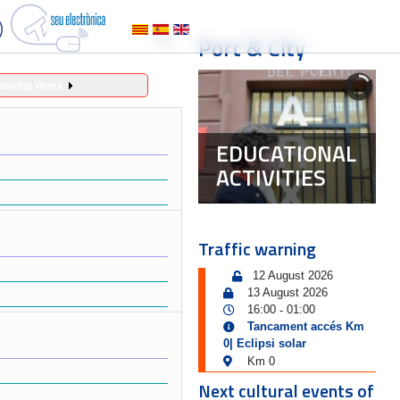
Port & City
llowing Week
EDUCATIONAL
ACTIVITIES
Traffic warning
12 August 2026
13 August 2026
16:00
01:00
-
Tancament accés Km
0| Eclipsi solar
Km 0
Next cultural events of