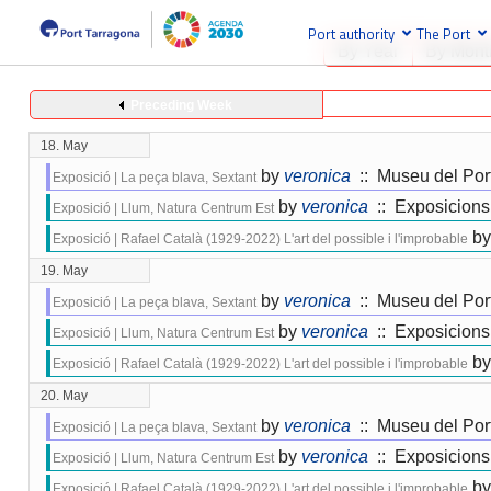
Port authority
The Port
By Year
By Mont
Preceding Week
18. May
by
veronica
:: Museu del Por
Exposició | La peça blava, Sextant
by
veronica
:: Exposicions
Exposició | Llum, Natura Centrum Est
by
Exposició | Rafael Català (1929-2022) L'art del possible i l'improbable
19. May
by
veronica
:: Museu del Por
Exposició | La peça blava, Sextant
by
veronica
:: Exposicions
Exposició | Llum, Natura Centrum Est
by
Exposició | Rafael Català (1929-2022) L'art del possible i l'improbable
20. May
by
veronica
:: Museu del Por
Exposició | La peça blava, Sextant
by
veronica
:: Exposicions
Exposició | Llum, Natura Centrum Est
by
Exposició | Rafael Català (1929-2022) L'art del possible i l'improbable