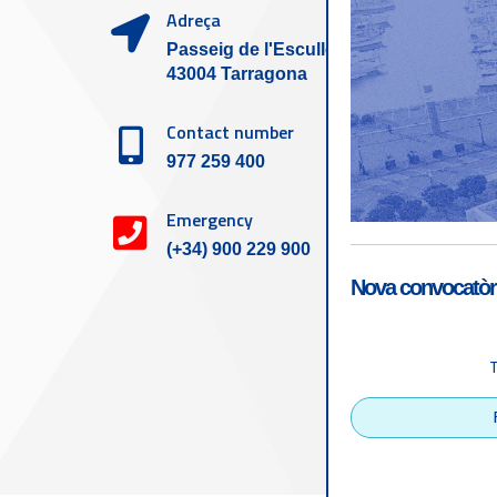
Adreça
Passeig de l'Escullera s/n,
43004 Tarragona
Contact number
977 259 400
Emergency
(+34) 900 229 900
Nova convocatòri
Accessibility
Tarragona Port Autho