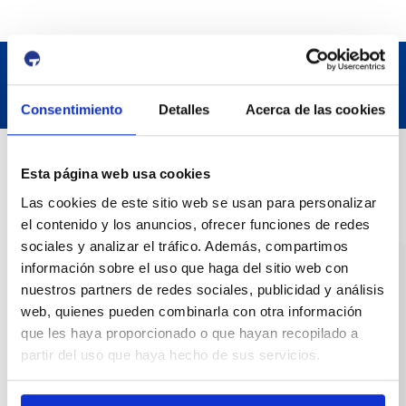
Consentimiento
Detalles
Acerca de las cookies
Contact
Esta página web usa cookies
Las cookies de este sitio web se usan para personalizar
Adreça
el contenido y los anuncios, ofrecer funciones de redes
Passeig de l'Escullera s/n, 43004 Tarragona
sociales y analizar el tráfico. Además, compartimos
información sobre el uso que haga del sitio web con
Contact number
nuestros partners de redes sociales, publicidad y análisis
web, quienes pueden combinarla con otra información
977 259 400
que les haya proporcionado o que hayan recopilado a
partir del uso que haya hecho de sus servicios.
Emergency
(+34) 900 229 900