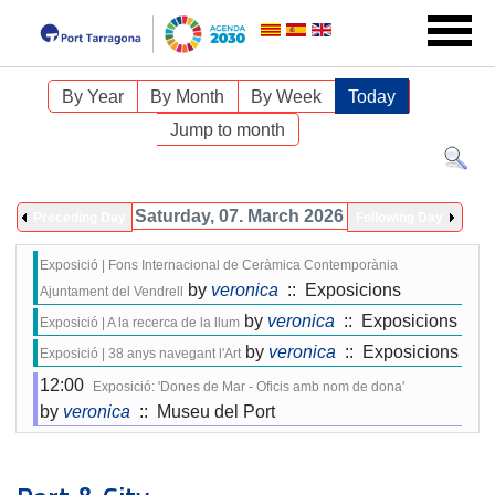
By Year
By Month
By Week
Today
Jump to month
Saturday, 07. March 2026
Preceding Day
Following Day
Exposició | Fons Internacional de Ceràmica Contemporània
by
veronica
:: Exposicions
Ajuntament del Vendrell
by
veronica
:: Exposicions
Exposició | A la recerca de la llum
by
veronica
:: Exposicions
Exposició | 38 anys navegant l'Art
12:00
Exposició: 'Dones de Mar - Oficis amb nom de dona'
by
veronica
:: Museu del Port