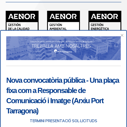
×
Nova convocatòria pública - Una plaça
fixa com a Responsable de
Comunicació i Imatge (Arxiu Port
Tarragona)
TERMINI PRESENTACIÓ SOL·LICITUDS