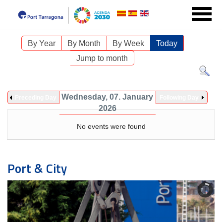
By Year
By Month
By Week
Today
Jump to month
Wednesday, 07. January
Preceding Day
Following Day
2026
No events were found
Port & City