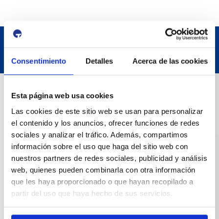
Consentimiento
Detalles
Acerca de las cookies
Contact
Esta página web usa cookies
Las cookies de este sitio web se usan para personalizar
Adreça
el contenido y los anuncios, ofrecer funciones de redes
sociales y analizar el tráfico. Además, compartimos
Passeig de l'Escullera s/n, 43004 Tarragona
información sobre el uso que haga del sitio web con
nuestros partners de redes sociales, publicidad y análisis
Contact number
web, quienes pueden combinarla con otra información
977 259 400
que les haya proporcionado o que hayan recopilado a
partir del uso que haya hecho de sus servicios.
Emergency
(+34) 900 229 900