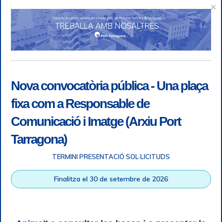
×
Nova convocatòria pública - Una plaça
fixa com a Responsable de
Comunicació i Imatge (Arxiu Port
Tarragona)
TERMINI PRESENTACIÓ SOL·LICITUDS
Accessibility
|
Legal note
|
+ info RGPD
|
Information of
Finalitza el 30 de setembre de 2026
telephone recordings
|
SGSI
|
Login
Tarragona Port Authority © All rights reserved |
Responsive
Web design
| HTML 5 | CSS 3 | WCAG 2 i WW3C