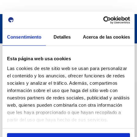
Consentimiento
Detalles
Acerca de las cookies
Contact
Esta página web usa cookies
Las cookies de este sitio web se usan para personalizar
Adreça
el contenido y los anuncios, ofrecer funciones de redes
Passeig de l'Escullera s/n, 43004 Tarragona
sociales y analizar el tráfico. Además, compartimos
información sobre el uso que haga del sitio web con
Contact number
nuestros partners de redes sociales, publicidad y análisis
web, quienes pueden combinarla con otra información
977 259 400
que les haya proporcionado o que hayan recopilado a
partir del uso que haya hecho de sus servicios.
Emergency
(+34) 900 229 900