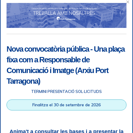
×
Nova convocatòria pública - Una plaça
fixa com a Responsable de
Comunicació i Imatge (Arxiu Port
Tarragona)
TERMINI PRESENTACIÓ SOL·LICITUDS
Accessibility
|
Legal note
|
+ info RGPD
|
Information of
Finalitza el 30 de setembre de 2026
telephone recordings
|
SGSI
|
Login
Tarragona Port Authority © All rights reserved |
Responsive
Web design
| HTML 5 | CSS 3 | WCAG 2 i WW3C
Anima't a consultar les bases i a presentar la