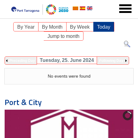
By Year
By Month
By Week
Today
Jump to month
Tuesday, 25. June 2024
Preceding Day
Following Day
No events were found
Port & City