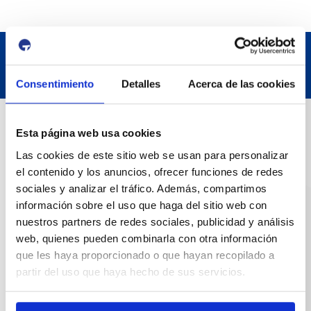
Consentimiento
Detalles
Acerca de las cookies
Contact
Esta página web usa cookies
Las cookies de este sitio web se usan para personalizar
Adreça
el contenido y los anuncios, ofrecer funciones de redes
Passeig de l'Escullera s/n, 43004 Tarragona
sociales y analizar el tráfico. Además, compartimos
información sobre el uso que haga del sitio web con
Contact number
nuestros partners de redes sociales, publicidad y análisis
web, quienes pueden combinarla con otra información
977 259 400
que les haya proporcionado o que hayan recopilado a
partir del uso que haya hecho de sus servicios.
Emergency
(+34) 900 229 900