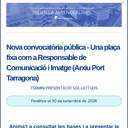
×
Nova convocatòria pública - Una plaça
fixa com a Responsable de
Comunicació i Imatge (Arxiu Port
Tarragona)
TERMINI PRESENTACIÓ SOL·LICITUDS
Accessibility
|
Legal note
|
+ info RGPD
|
Information of
Finalitza el 30 de setembre de 2026
telephone recordings
|
SGSI
|
Login
Tarragona Port Authority © All rights reserved |
Responsive
Web design
| HTML 5 | CSS 3 | WCAG 2 i WW3C
Anima't a consultar les bases i a presentar la