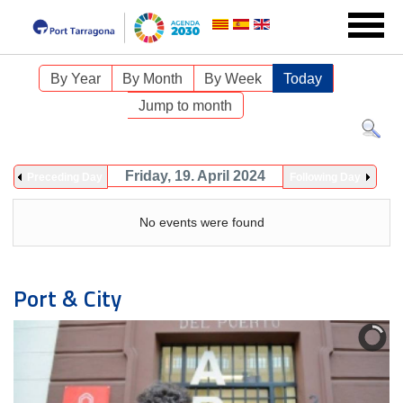
By Year
By Month
By Week
Today
Jump to month
Friday, 19. April 2024
Preceding Day
Following Day
No events were found
Port & City