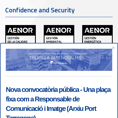
Confidence and Security
×
Nova convocatòria pública - Una plaça
fixa com a Responsable de
Comunicació i Imatge (Arxiu Port