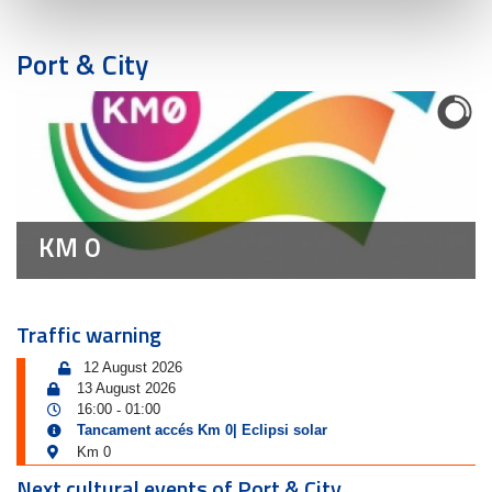
Port & City
KM 0
Traffic warning
12 August 2026
13 August 2026
16:00
01:00
-
Tancament accés Km 0| Eclipsi solar
Km 0
Next cultural events of Port & City