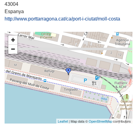
43004
Espanya
http://www.porttarragona.cat/ca/port-i-ciutat/moll-costa
+
−
Leaflet
| Map data ©
OpenStreetMap
contributors