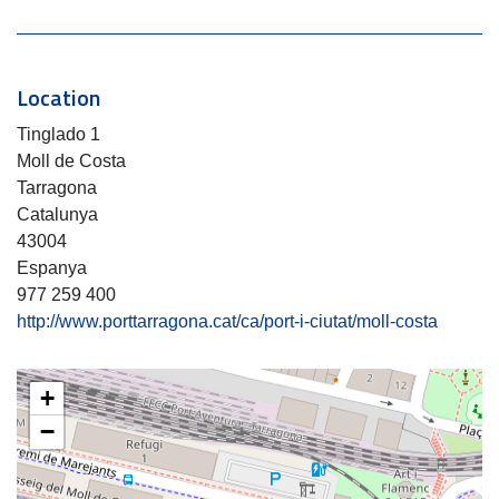
Location
Tinglado 1
Moll de Costa
Tarragona
Catalunya
43004
Espanya
977 259 400
http://www.porttarragona.cat/ca/port-i-ciutat/moll-costa
+
−