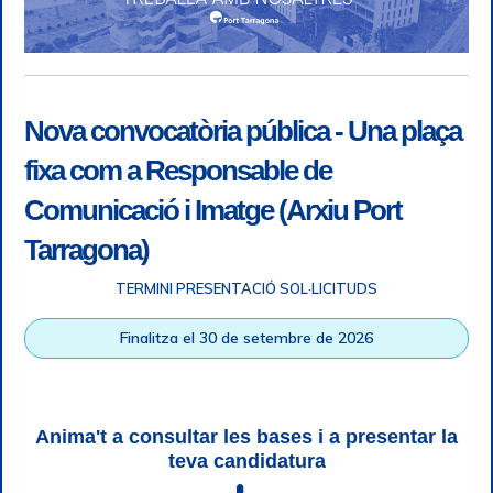
Nova convocatòria pública - Una plaça
fixa com a Responsable de
Comunicació i Imatge (Arxiu Port
Tarragona)
TERMINI PRESENTACIÓ SOL·LICITUDS
Accessibility
|
Legal note
|
+ info RGPD
|
Information of
Finalitza el 30 de setembre de 2026
telephone recordings
|
SGSI
|
Login
Tarragona Port Authority © All rights reserved |
Responsive
Web design
| HTML 5 | CSS 3 | WCAG 2 i WW3C
Anima't a consultar les bases i a presentar la
teva candidatura