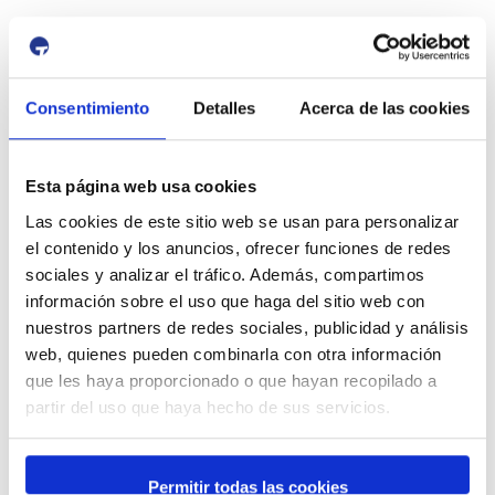
Consentimiento
Detalles
Acerca de las cookies
id:
3866
Esta página web usa cookies
Previous Event
Next Event
Las cookies de este sitio web se usan para personalizar
el contenido y los anuncios, ofrecer funciones de redes
sociales y analizar el tráfico. Además, compartimos
información sobre el uso que haga del sitio web con
Port & City
nuestros partners de redes sociales, publicidad y análisis
web, quienes pueden combinarla con otra información
que les haya proporcionado o que hayan recopilado a
partir del uso que haya hecho de sus servicios.
Permitir todas las cookies