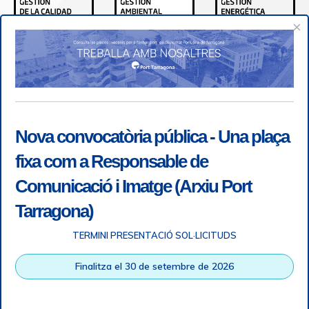
×
Nova convocatòria pública - Una plaça
fixa com a Responsable de
Comunicació i Imatge (Arxiu Port
Tarragona)
TERMINI PRESENTACIÓ SOL·LICITUDS
Accessibility
|
Legal note
|
+ info RGPD
|
Information of
Finalitza el 30 de setembre de 2026
telephone recordings
|
SGSI
|
Login
Tarragona Port Authority © All rights reserved |
Responsive