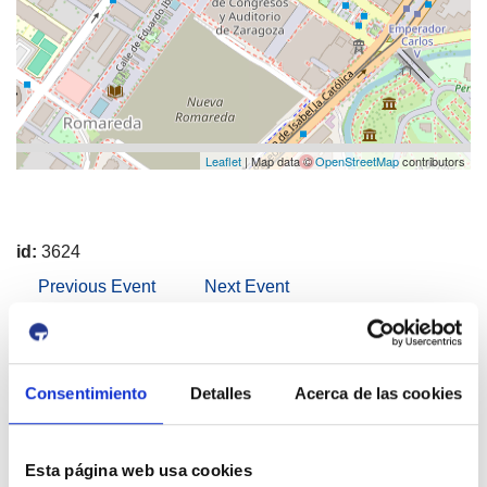
Leaflet
| Map data ©
OpenStreetMap
contributors
id:
3624
Previous Event
Next Event
Port & City
Consentimiento
Detalles
Acerca de las cookies
Esta página web usa cookies