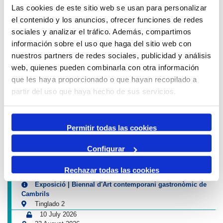
Las cookies de este sitio web se usan para personalizar
el contenido y los anuncios, ofrecer funciones de redes
sociales y analizar el tráfico. Además, compartimos
EDUCATIONAL PROGRAM
información sobre el uso que haga del sitio web con
nuestros partners de redes sociales, publicidad y análisis
web, quienes pueden combinarla con otra información
Traffic warning
que les haya proporcionado o que hayan recopilado a
partir del uso que haya hecho de sus servicios.
12 August 2026
13 August 2026
16:00
01:00
-
Tancament accés Km 0| Eclipsi solar
Permitir todas las cookies
Km 0
Next cultural events of Port & City
Configurar
4 July 2026
Rechazar todas las cookies
13 September 2026
Exposició | Biennal d'Art contemporani gastronòmic de
Cambrils
Tinglado 2
10 July 2026