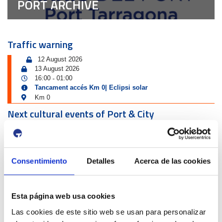
PORT ARCHIVE
Traffic warning
12 August 2026
13 August 2026
16:00
01:00
-
Tancament accés Km 0| Eclipsi solar
Km 0
Next cultural events of Port & City
4 July 2026
13 September 2026
Exposició | Biennal d'Art contemporani gastronòmic de
Cambrils
Consentimiento
Detalles
Acerca de las cookies
Tinglado 2
10 July 2026
23 August 2026
Esta página web usa cookies
Exposició | Boscos. Cartografies del temps i del gest
Refugi 1
Las cookies de este sitio web se usan para personalizar
26 June 2026