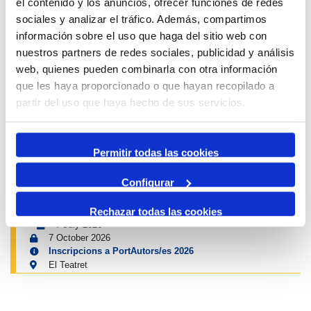
el contenido y los anuncios, ofrecer funciones de redes
11 October 2026
Exposició | El concurs de mestres romescaires en
sociales y analizar el tráfico. Además, compartimos
imatges
información sobre el uso que haga del sitio web con
Museu del Port
nuestros partners de redes sociales, publicidad y análisis
25 June 2026
web, quienes pueden combinarla con otra información
23 August 2026
que les haya proporcionado o que hayan recopilado a
Exposició | Històries d'amistat
Refugi 1
partir del uso que haya hecho de sus servicios.
1 April 2026
31 August 2026
Exposició | La peça blava, Sextant
Permitir todas las cookies
Museu del Port
25 June 2026
Configurar
23 August 2026
Exposició | Manipulació latent
Refugi 1
Rechazar todas las cookies
7 July 2026
7 October 2026
Inscripcions a PortAutors/es 2026
El Teatret