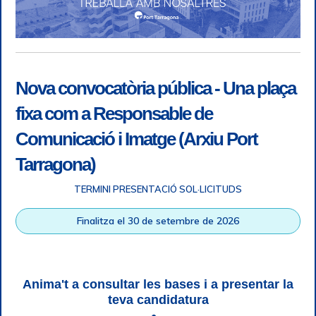
Nova convocatòria pública - Una plaça
fixa com a Responsable de
Comunicació i Imatge (Arxiu Port
Tarragona)
TERMINI PRESENTACIÓ SOL·LICITUDS
Accessibility
|
Legal note
|
+ info RGPD
|
Information of
Finalitza el 30 de setembre de 2026
telephone recordings
|
SGSI
|
Login
Tarragona Port Authority © All rights reserved |
Responsive
Web design
| HTML 5 | CSS 3 | WCAG 2 i WW3C
Anima't a consultar les bases i a presentar la
teva candidatura