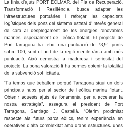
La línia d’ajuts PORT EOLMAR, del Pla de Recuperació,
Transformació i Resiliència, busca adaptar les
infraestructures portuàries i reforçar les capacitats
logístiques dels ports del sistema estatal d’interès general
de cara al desplegament de les energies renovables
marines, especialment de l’eòlica flotant. El projecte de
Port Tarragona ha rebut una puntuació de 73,91 punts
sobre 100, sent el port de la regió mediterrània amb més
puntuació. Això demostra la maduresa i seriositat del
projecte. La bona valoració li ha permès obtenir la totalitat
de la subvenció sol·licitada.
“Fa temps que treballem perquè Tarragona sigui un dels
principals hubs per al sector de l’eòlica marina flotant.
Obtenir aquests ajuts és fonamental per a accelerar la
nostra estratègia”, assegura el president de Port
Tarragona, Santiago J. Castellà. “Oferim proximitat
respecte als futurs parcs eòlics, tenim experiència en
operatives d’alta complexitat amb grans estructures, unes