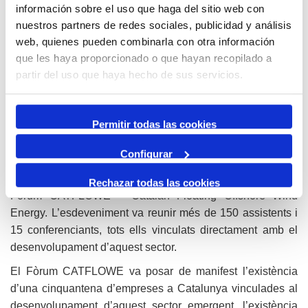
información sobre el uso que haga del sitio web con
pròximes com el Golf de Lleó.
nuestros partners de redes sociales, publicidad y análisis
El passat mes de juny, l’estratègia de l’Autoritat Portuària
web, quienes pueden combinarla con otra información
de Tarragona va fer una passa important quan la
que les haya proporcionado o que hayan recopilado a
Generalitat de Catalunya va oficialitzar el seu suport a
partir del uso que haya hecho de sus servicios.
aquest projecte, que va assolir dimensió de país. Aquest
suport s’ha materialitzat a través del treball conjunt per
captació de projectes i inversions que s’està realitzant
Permitir todas las cookies
conjuntament entre l’Autoritat Portuària i ACCIÓ.
Configurar
Uns mesos més tard, a l’octubre, es va evidenciar la
capacitat de lideratge del Port amb la celebració del primer
Rechazar todas las cookies
Fòrum CATFLOWE – Catalan Floating Offshore Wind
Energy. L’esdeveniment va reunir més de 150 assistents i
15 conferenciants, tots ells vinculats directament amb el
desenvolupament d’aquest sector.
El Fòrum CATFLOWE va posar de manifest l’existència
d’una cinquantena d’empreses a Catalunya vinculades al
desenvolupament d’aquest sector emergent, l’existència