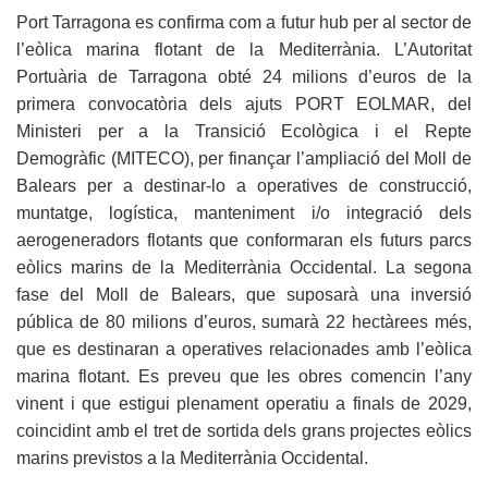
Port Tarragona es confirma com a futur hub per al sector de
l’eòlica marina flotant de la Mediterrània. L’Autoritat
Portuària de Tarragona obté 24 milions d’euros de la
primera convocatòria dels ajuts PORT EOLMAR, del
Ministeri per a la Transició Ecològica i el Repte
Demogràfic (MITECO), per finançar l’ampliació del Moll de
Balears per a destinar-lo a operatives de construcció,
muntatge, logística, manteniment i/o integració dels
aerogeneradors flotants que conformaran els futurs parcs
eòlics marins de la Mediterrània Occidental. La segona
fase del Moll de Balears, que suposarà una inversió
pública de 80 milions d’euros, sumarà 22 hectàrees més,
que es destinaran a operatives relacionades amb l’eòlica
marina flotant. Es preveu que les obres comencin l’any
vinent i que estigui plenament operatiu a finals de 2029,
coincidint amb el tret de sortida dels grans projectes eòlics
marins previstos a la Mediterrània Occidental.