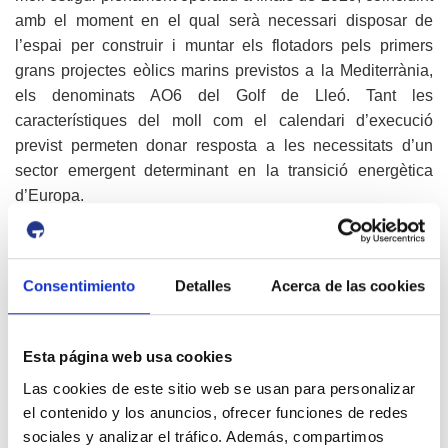
amb el moment en el qual serà necessari disposar de
l’espai per construir i muntar els flotadors pels primers
grans projectes eòlics marins previstos a la Mediterrània,
els denominats AO6 del Golf de Lleó. Tant les
característiques del moll com el calendari d’execució
previst permeten donar resposta a les necessitats d’un
sector emergent determinant en la transició energètica
d’Europa.
Projecte de país
Port Tarragona fa temps que s’està posicionant per a
Consentimiento
Detalles
Acerca de las cookies
esdevenir un node estratègic en el desenvolupament de
l’energia eòlica marina flotant a la Mediterrània Occidental.
L’Autoritat Portuària està aprofitant el potencial que tenen
Esta página web usa cookies
les seves instal·lacions projectades i el know-how del
territori per a ser un actor clau en la producció, logística i
Las cookies de este sitio web se usan para personalizar
el contenido y los anuncios, ofrecer funciones de redes
manteniment dels aerogeneradors marins flotants que
sociales y analizar el tráfico. Además, compartimos
s’instal·laran en els futurs parcs eòlics flotants de zones