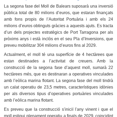
La segona fase del Moll de Balears suposarà una inversió
pública total de 80 milions d’euros, que estaran finançats
amb fons propis de l’Autoritat Portuària i amb els 24
milions d’euros obtinguts gràcies a aquests ajuts. Es tracta
d’un dels projectes estratègics de Port Tarragona per als
pròxims anys i està inclòs en el seu Pla d’Inversions, que
preveu mobilitzar 304 milions d’euros fins al 2029.
Actualment, el moll té una superfície de 4 hectàrees que
estan destinades a l’activitat de creuers. Amb la
construcció de la segona fase d’aquest moll, sumarà 22
hectàrees més, que es destinaran a operatives vinculades
amb l’eòlica marina flotant. La segona fase del moll tindrà
un calat operatiu de 23,5 metres, característiques idònies
per als diversos tipus d’operatives portuàries vinculades
amb l’eòlica marina flotant.
Es preveu que la construcció s'iniciï l'any vinent i que el
moll estigui plenament operatiu a finals de 2029, coincidint