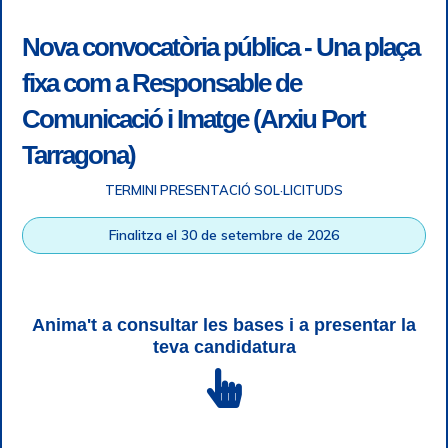
Nova convocatòria pública - Una plaça
fixa com a Responsable de
Comunicació i Imatge (Arxiu Port
Tarragona)
TERMINI PRESENTACIÓ SOL·LICITUDS
Accessibility
|
Legal note
|
+ info RGPD
|
Information of
Finalitza el 30 de setembre de 2026
telephone recordings
|
SGSI
|
Login
Tarragona Port Authority © All rights reserved |
Responsive
Web design
| HTML 5 | CSS 3 | WCAG 2 i WW3C
Anima't a consultar les bases i a presentar la
teva candidatura