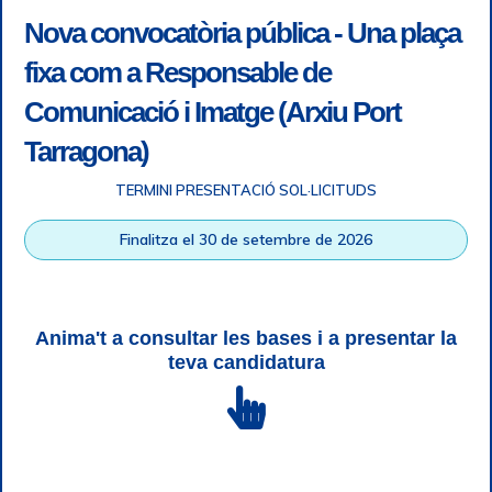
Nova convocatòria pública - Una plaça
fixa com a Responsable de
Comunicació i Imatge (Arxiu Port
Tarragona)
TERMINI PRESENTACIÓ SOL·LICITUDS
Accessibility
|
Legal note
|
+ info RGPD
|
Information of
Finalitza el 30 de setembre de 2026
telephone recordings
|
SGSI
|
Login
Tarragona Port Authority © All rights reserved |
Responsive
Web design
| HTML 5 | CSS 3 | WCAG 2 i WW3C
Anima't a consultar les bases i a presentar la
teva candidatura