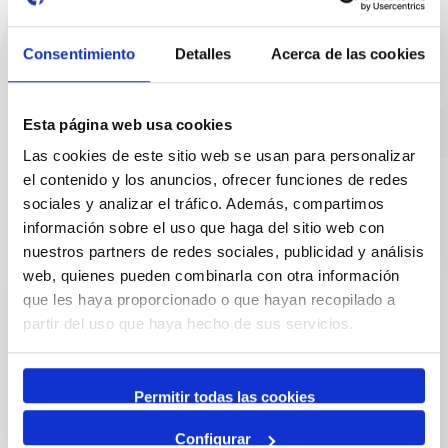
Contact email
Consentimiento
Detalles
Acerca de las cookies
sac@porttarragona.cat
SAC Information
Esta página web usa cookies
Access to SAC (Customer Service)
Las cookies de este sitio web se usan para personalizar
el contenido y los anuncios, ofrecer funciones de redes
Links of interest
sociales y analizar el tráfico. Además, compartimos
información sobre el uso que haga del sitio web con
nuestros partners de redes sociales, publicidad y análisis
web, quienes pueden combinarla con otra información
que les haya proporcionado o que hayan recopilado a
partir del uso que haya hecho de sus servicios.
Permitir todas las cookies
Partners
Configurar