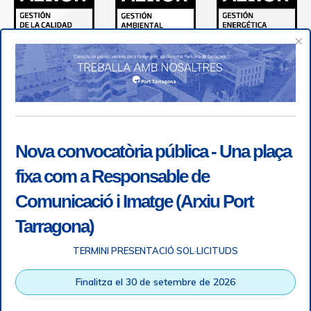
×
Nova convocatòria pública - Una plaça
fixa com a Responsable de
Comunicació i Imatge (Arxiu Port
Tarragona)
TERMINI PRESENTACIÓ SOL·LICITUDS
Accessibilitat
|
Nota legal
|
Info RGPD
|
Informació de
Finalitza el 30 de setembre de 2026
gravació telefònica
|
SGSI
|
Login
|
Desconnectar