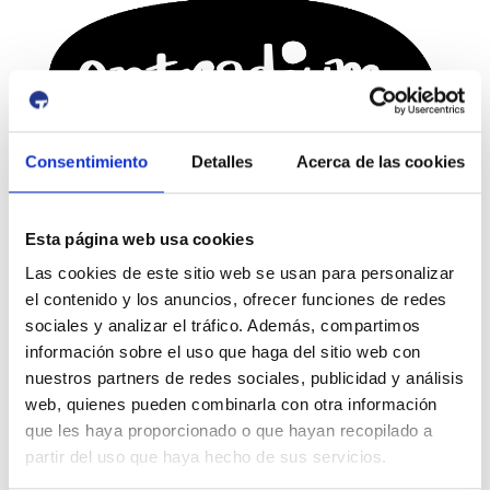
Consentimiento
Detalles
Acerca de las cookies
Canals socials del Moll de Costa
Esta página web usa cookies
Las cookies de este sitio web se usan para personalizar
el contenido y los anuncios, ofrecer funciones de redes
sociales y analizar el tráfico. Además, compartimos
información sobre el uso que haga del sitio web con
nuestros partners de redes sociales, publicidad y análisis
web, quienes pueden combinarla con otra información
que les haya proporcionado o que hayan recopilado a
partir del uso que haya hecho de sus servicios.