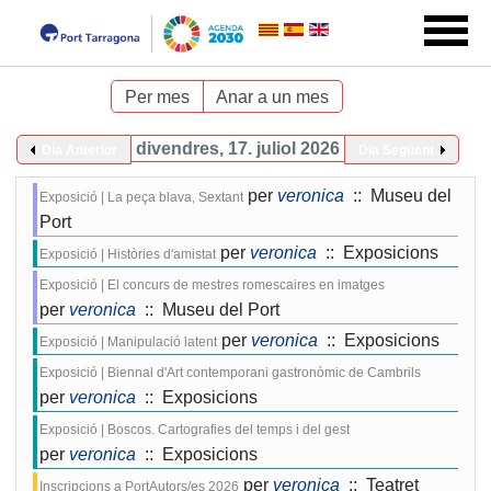
Per mes
Anar a un mes
divendres, 17. juliol 2026
Dia Anterior
Dia Següent
per
veronica
:: Museu del
Exposició | La peça blava, Sextant
Port
per
veronica
:: Exposicions
Exposició | Històries d'amistat
Exposició | El concurs de mestres romescaires en imatges
per
veronica
:: Museu del Port
per
veronica
:: Exposicions
Exposició | Manipulació latent
Exposició | Biennal d'Art contemporani gastronòmic de Cambrils
per
veronica
:: Exposicions
Exposició | Boscos. Cartografies del temps i del gest
per
veronica
:: Exposicions
per
veronica
:: Teatret
Inscripcions a PortAutors/es 2026