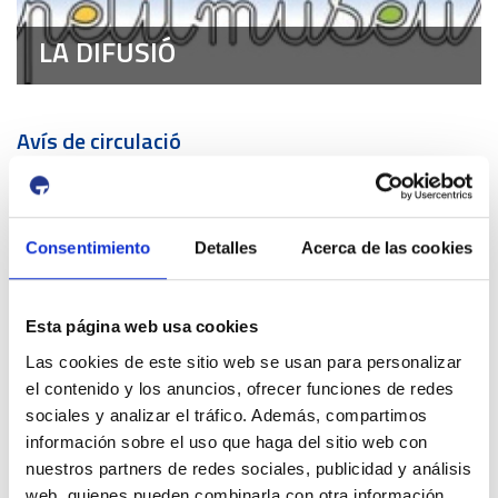
LA DIFUSIÓ
Avís de circulació
12 Agost 2026
13 Agost 2026
16:00
01:00
-
Tancament accés Km 0| Eclipsi solar
Consentimiento
Detalles
Acerca de las cookies
Km 0
Propers esdeveniments Port i Ciutat
Esta página web usa cookies
4 Juliol 2026
13 Setembre 2026
Las cookies de este sitio web se usan para personalizar
Exposició | Biennal d'Art contemporani gastronòmic de
el contenido y los anuncios, ofrecer funciones de redes
Cambrils
sociales y analizar el tráfico. Además, compartimos
Tinglado 2
información sobre el uso que haga del sitio web con
10 Juliol 2026
nuestros partners de redes sociales, publicidad y análisis
23 Agost 2026
web, quienes pueden combinarla con otra información