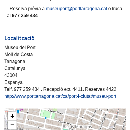
- Reserva prèvia a
museuport@porttarragona.cat
o truca
al
977 259 434
Localització
Museu del Port
Moll de Costa
Tarragona
Catalunya
43004
Espanya
Telf. 977 259 434 . Recepció ext. 4411. Reserves 4422
http://www.porttarragona.cat/ca/port-i-ciutat/museu-port
+
−