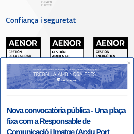
Confiança i seguretat
×
Nova convocatòria pública - Una plaça
fixa com a Responsable de
Comunicació i Imatge (Arxiu Port