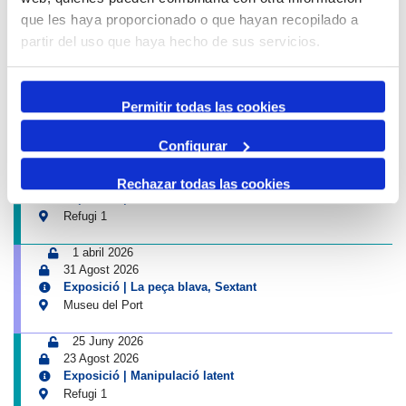
Exposició | Boscos. Cartografies del temps i del gest
que les haya proporcionado o que hayan recopilado a
Refugi 1
partir del uso que haya hecho de sus servicios.
26 Juny 2026
11 Octubre 2026
Exposició | El concurs de mestres romescaires en
Permitir todas las cookies
imatges
Museu del Port
Configurar
25 Juny 2026
23 Agost 2026
Rechazar todas las cookies
Exposició | Històries d'amistat
Refugi 1
1 abril 2026
31 Agost 2026
Exposició | La peça blava, Sextant
Museu del Port
25 Juny 2026
23 Agost 2026
Exposició | Manipulació latent
Refugi 1