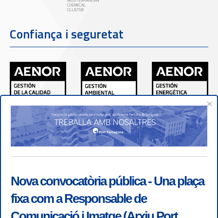
Confiança i seguretat
×
Nova convocatòria pública - Una plaça
fixa com a Responsable de
Comunicació i Imatge (Arxiu Port