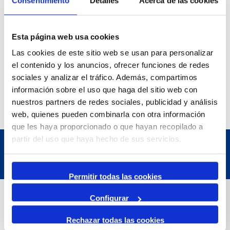
Consentimiento
Detalles
Acerca de las cookies
Esta página web usa cookies
Las cookies de este sitio web se usan para personalizar
el contenido y los anuncios, ofrecer funciones de redes
sociales y analizar el tráfico. Además, compartimos
información sobre el uso que haga del sitio web con
nuestros partners de redes sociales, publicidad y análisis
web, quienes pueden combinarla con otra información
que les haya proporcionado o que hayan recopilado a
partir del uso que haya hecho de sus servicios.
Permitir todas las cookies
Dades de Contacte
Configurar
Rechazar todas las cookies