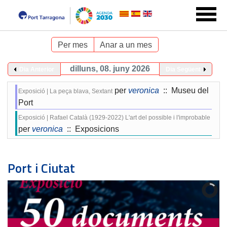
Per mes
Anar a un mes
dilluns, 08. juny 2026
Dia Anterior
Dia Següent
per
veronica
:: Museu del
Exposició | La peça blava, Sextant
Port
Exposició | Rafael Català (1929-2022) L'art del possible i l'improbable
per
veronica
:: Exposicions
Port i Ciutat