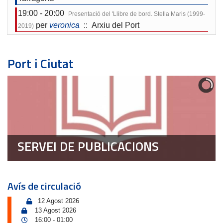
19:00 - 20:00
Presentació del 'Llibre de bord. Stella Maris (1999-
per
veronica
:: Arxiu del Port
2019)
Port i Ciutat
SERVEI DE PUBLICACIONS
Avís de circulació
12 Agost 2026
13 Agost 2026
16:00
01:00
-