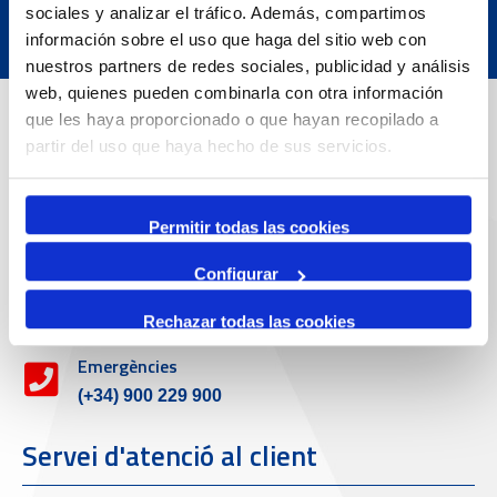
sociales y analizar el tráfico. Además, compartimos
información sobre el uso que haga del sitio web con
nuestros partners de redes sociales, publicidad y análisis
web, quienes pueden combinarla con otra información
Dades de Contacte
que les haya proporcionado o que hayan recopilado a
partir del uso que haya hecho de sus servicios.
Adreça
Passeig de l'Escullera s/n, 43004 Tarragona
Permitir todas las cookies
Configurar
Telèfon de contacte
977 259 400
Rechazar todas las cookies
Emergències
(+34) 900 229 900
Servei d'atenció al client