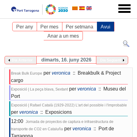
Per any
Per mes
Per setmana
Avui
Anar a un mes
dimarts, 16. juny 2026
Dia Anterior
Dia Següent
per
veronica
:: Breakbulk & Project
Break Bulk Europe
cargo
per
veronica
:: Museu del
Exposició | La peça blava, Sextant
Port
Exposició | Rafael Català (1929-2022) L'art del possible i l'improbable
per
veronica
:: Exposicions
12:00
Jornada de proyectos de captura e infraestructura de
per
veronica
:: Port de
transporte de CO2 en Cataluña
Tarragona