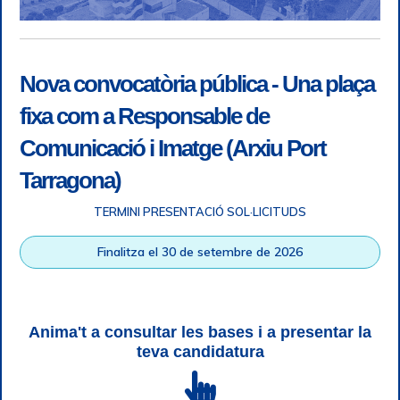
Nova convocatòria pública - Una plaça
fixa com a Responsable de
Comunicació i Imatge (Arxiu Port
Tarragona)
TERMINI PRESENTACIÓ SOL·LICITUDS
Accessibilitat
|
Nota legal
|
Info RGPD
|
Informació de
Finalitza el 30 de setembre de 2026
gravació telefònica
|
SGSI
|
Login
|
Desconnectar
Autoritat Portuària de Tarragona © Tots els drets reservats |
Disseny Web Responsive
| HTML 5 | CSS 3 | WCAG 2 i WW3C
Anima't a consultar les bases i a presentar la
teva candidatura