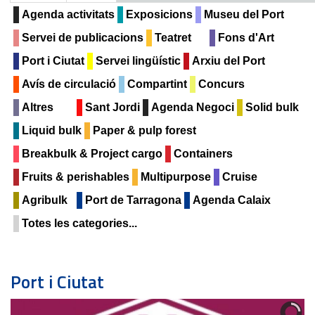
Agenda activitats
Exposicions
Museu del Port
Servei de publicacions
Teatret
Fons d'Art
Port i Ciutat
Servei lingüístic
Arxiu del Port
Avís de circulació
Compartint
Concurs
Altres
Sant Jordi
Agenda Negoci
Solid bulk
Liquid bulk
Paper & pulp forest
Breakbulk & Project cargo
Containers
Fruits & perishables
Multipurpose
Cruise
Agribulk
Port de Tarragona
Agenda Calaix
Totes les categories...
Port i Ciutat