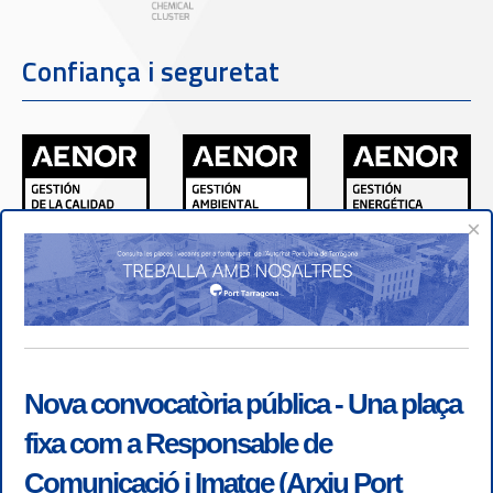
Confiança i seguretat
×
Nova convocatòria pública - Una plaça
fixa com a Responsable de
Comunicació i Imatge (Arxiu Port