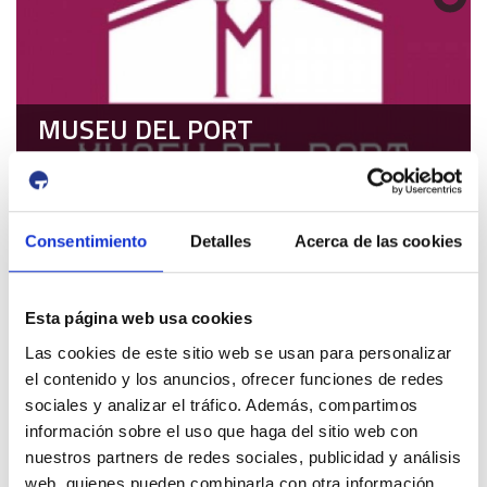
MUSEU DEL PORT
Avís de circulació
Consentimiento
Detalles
Acerca de las cookies
12 Agost 2026
13 Agost 2026
16:00
01:00
-
Tancament accés Km 0| Eclipsi solar
Esta página web usa cookies
Km 0
Las cookies de este sitio web se usan para personalizar
Propers esdeveniments Port i Ciutat
el contenido y los anuncios, ofrecer funciones de redes
4 Juliol 2026
sociales y analizar el tráfico. Además, compartimos
13 Setembre 2026
información sobre el uso que haga del sitio web con
Exposició | Biennal d'Art contemporani gastronòmic de
nuestros partners de redes sociales, publicidad y análisis
Cambrils
web, quienes pueden combinarla con otra información
Tinglado 2