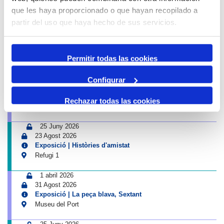
que les haya proporcionado o que hayan recopilado a
10 Juliol 2026
partir del uso que haya hecho de sus servicios.
23 Agost 2026
Exposició | Boscos. Cartografies del temps i del gest
Refugi 1
Permitir todas las cookies
26 Juny 2026
11 Octubre 2026
Configurar
Exposició | El concurs de mestres romescaires en
imatges
Rechazar todas las cookies
Museu del Port
25 Juny 2026
23 Agost 2026
Exposició | Històries d'amistat
Refugi 1
1 abril 2026
31 Agost 2026
Exposició | La peça blava, Sextant
Museu del Port