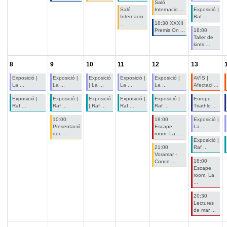
Saló
Saló
Internacio ...
Exposició |
Internacio
Raf ...
18:30 XXXII
...
Premis On ...
18:00
Taller de
kints ...
8
9
10
11
12
13
Exposició |
Exposició |
Exposició
Exposició |
Exposició |
AVÍS |
La ...
La ...
| La ...
La ...
La ...
Afectaci ...
Exposició |
Exposició |
Exposició
Exposició |
Exposició |
Europe
Raf ...
Raf ...
| Raf ...
Raf ...
Raf ...
Triathlo ...
10:00
18:00
Exposició |
Presentació
Escape
La ...
doc ...
room. La ...
Exposició |
21:00
Raf ...
Voramar -
18:00
Conce ...
Escape
room. La
...
20:30
Lectures
de mar ...