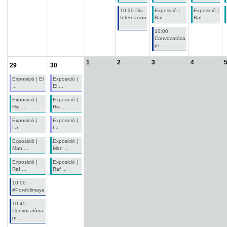
10:30 Dia
Exposició |
Exposició |
Internacion
Raf ...
Raf ...
...
10:00
Convocatòria
pr ...
1
2
3
4
29
30
Exposició | El
Exposició |
...
El ...
Exposició |
Exposició |
His ...
His ...
Exposició |
Exposició |
La ...
La ...
Exposició |
Exposició |
Man ...
Man ...
Exposició |
Exposició |
Raf ...
Raf ...
10:00
#Porelclimaya
10:45
Convocatòria
pr ...