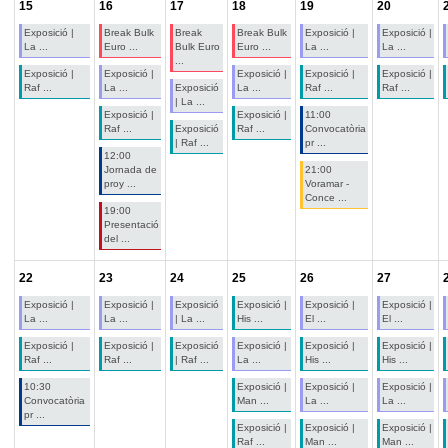
15
16
17
18
19
20
Exposició |
Break Bulk
Break
Break Bulk
Exposició |
Exposició |
La ...
Euro ...
Bulk Euro
Euro ...
La ...
La ...
...
Exposició |
Exposició |
Exposició |
Exposició |
Exposició |
Raf ...
La ...
Exposició
La ...
Raf ...
Raf ...
| La ...
Exposició |
Exposició |
11:00
Raf ...
Exposició
Raf ...
Convocatòria
| Raf ...
pr ...
12:00
Jornada de
21:00
proy ...
Voramar -
Conce ...
19:00
Presentació
del ...
22
23
24
25
26
27
Exposició |
Exposició |
Exposició
Exposició |
Exposició |
Exposició |
La ...
La ...
| La ...
His ...
El ...
El ...
Exposició |
Exposició |
Exposició
Exposició |
Exposició |
Exposició |
Raf ...
Raf ...
| Raf ...
La ...
His ...
His ...
10:30
Exposició |
Exposició |
Exposició |
Convocatòria
Man ...
La ...
La ...
pr ...
Exposició |
Exposició |
Exposició |
Raf ...
Man ...
Man ...