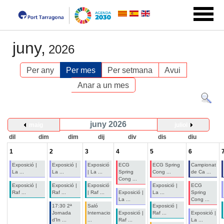
juny,
2026
Per any
Per mes
Per setmana
Avui
Anar a un mes
juny 2026
maig
juliol
dil
dim
dim
dij
div
dis
diu
1
2
3
4
5
6
Exposició |
Exposició |
Exposició
ECG
ECG Spring
Campionat
La ...
La ...
| La ...
Spring
Cong ...
de Ca ...
Cong ...
Exposició |
Exposició |
Exposició
Exposició |
ECG
Raf ...
Raf ...
| Raf ...
Exposició |
La ...
Spring
La ...
Cong ...
17:30 2ª
Saló
Exposició |
Jornada
Internacio
Exposició |
Raf ...
Exposició |
d'In ...
...
Raf ...
La ...