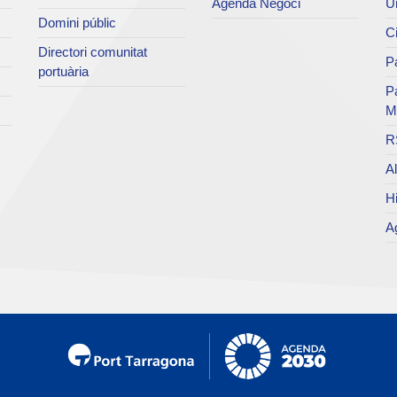
Agenda Negoci
Un
Domini públic
Ci
Directori comunitat
Pa
portuària
P
M
R
Al
Hi
Ag