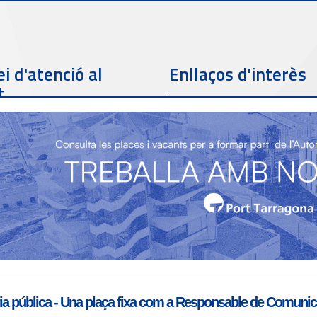
i d'atenció al
Enllaços d'interès
t
Telèfon de contacte
977 259 462
Email de contacte
Partners
sac@porttarragona.cat
Informació SAC
Accès a SAC ( Servei
d'atenció al client )
a pública - Una plaça fixa com a Responsable de Comunicac