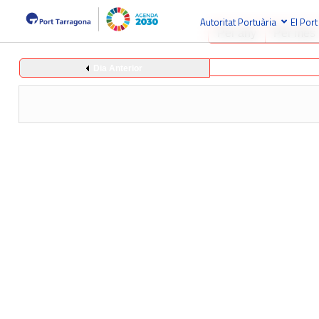
Autoritat Portuària
El Port
Per any
Per mes
Dia Anterior