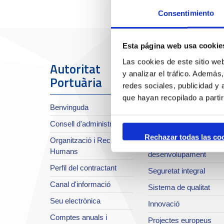
Consentimiento
Esta página web usa cookie
Las cookies de este sitio we
Autoritat
El Port
y analizar el tráfico. Ademá
Portuària
redes sociales, publicidad y
Sobre el Port
que hayan recopilado a parti
Benvinguda
Situació i accessos
Consell d'administració
Planificació estratègica
Rechazar todas las co
Organització i Recursos
Infraestructures en
Humans
desenvolupament
Perfil del contractant
Seguretat integral
Canal d'informació
Sistema de qualitat
Seu electrònica
Innovació
Comptes anuals i
Projectes europeus