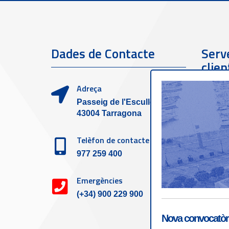
Dades de Contacte
Serve
clien
Adreça
Passeig de l'Escullera s/n,
43004 Tarragona
Telèfon de contacte
977 259 400
Emergències
(+34) 900 229 900
Nova convocatòri