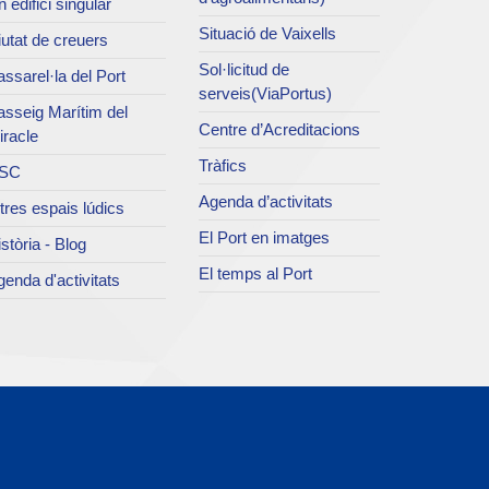
 edifici singular
Situació de Vaixells
utat de creuers
Sol·licitud de
ssarel·la del Port
serveis(ViaPortus)
asseig Marítim del
Centre d’Acreditacions
iracle
Tràfics
SC
Agenda d’activitats
tres espais lúdics
El Port en imatges
stòria - Blog
El temps al Port
enda d'activitats