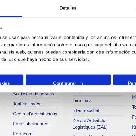
Detalles
s
b se usan para personalizar el contenido y los anuncios, ofrecer
Serveis
Negoci
P
s, compartimos información sobre el uso que haga del sitio web 
 análisis web, quienes pueden combinarla con otra información q
Operacions i serveis
Tràfics
M
r del uso que haya hecho de sus servicios.
portuaris
Estadístiques
Ar
Bunkering
SEA - (Sistema
Se
okies
Configurar
Per
Serveis comercials
d'entregues
Pa
d'agroalimentaris)
Sol·licitud de serveis
M
Terminals
Tarifes i taxes
Te
Intermodalitat
Centre d'acreditacions
Fo
Zona d'Activitats
Fars i abalisament
Logístiques (ZAL)
K
Ferrocarril