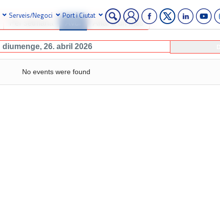
Serveis/Negoci
Port i Ciutat
Per setmana
Avui
Anar a un mes
diumenge, 26. abril 2026
D
No events were found