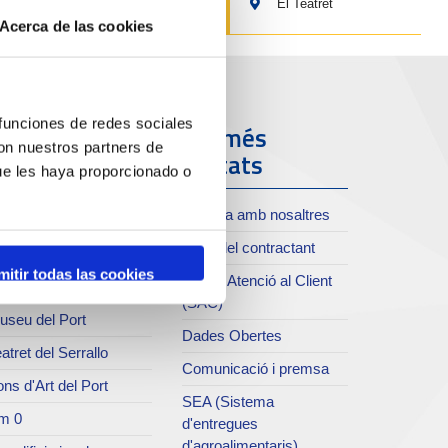
El Teatret
Acerca de las cookies
 funciones de redes sociales
ort i Ciutat
Els més
con nuestros partners de
visitats
ue les haya proporcionado o
oll de Costa
Treballa amb nosaltres
xiu del Port
Perfil del contractant
rvei de publicacions
mitir todas las cookies
Servei Atenció al Client
rc del Port
(SAC)
useu del Port
Dades Obertes
atret del Serrallo
Comunicació i premsa
ns d'Art del Port
SEA (Sistema
m 0
d'entregues
d'agroalimentaris)