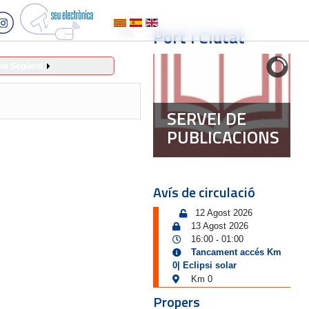
Port i Ciutat
ia Següent
SERVEI DE
PUBLICACIONS
Avís de circulació
12 Agost 2026
13 Agost 2026
16:00
01:00
-
Tancament accés Km
0| Eclipsi solar
Km 0
Propers