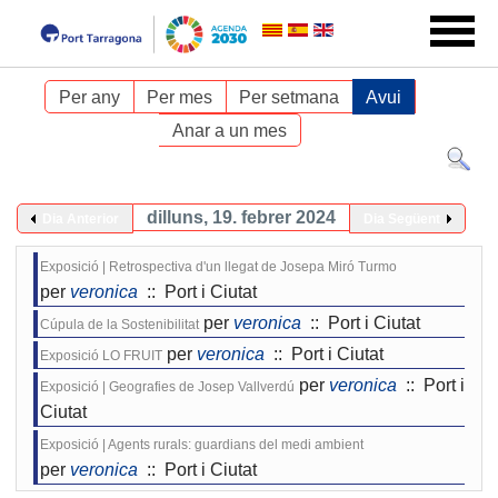
Per any
Per mes
Per setmana
Avui
Anar a un mes
dilluns, 19. febrer 2024
Dia Anterior
Dia Següent
Exposició | Retrospectiva d'un llegat de Josepa Miró Turmo
per
veronica
:: Port i Ciutat
per
veronica
:: Port i Ciutat
Cúpula de la Sostenibilitat
per
veronica
:: Port i Ciutat
Exposició LO FRUIT
per
veronica
:: Port i
Exposició | Geografies de Josep Vallverdú
Ciutat
Exposició | Agents rurals: guardians del medi ambient
per
veronica
:: Port i Ciutat