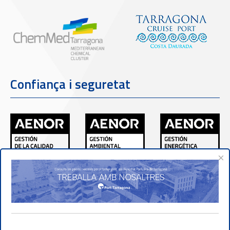
Confiança i seguretat
×