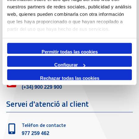
Dades de Contacte
nuestros partners de redes sociales, publicidad y análisis
web, quienes pueden combinarla con otra información
que les haya proporcionado o que hayan recopilado a
Adreça
partir del uso que haya hecho de sus servicios.
Passeig de l'Escullera s/n, 43004 Tarragona
Permitir todas las cookies
Telèfon de contacte
977 259 400
Configurar
Emergències
Rechazar todas las cookies
(+34) 900 229 900
Servei d'atenció al client
Telèfon de contacte
977 259 462