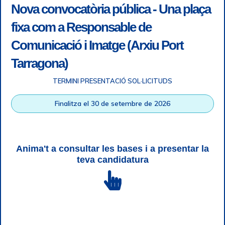
Nova convocatòria pública - Una plaça
fixa com a Responsable de
Comunicació i Imatge (Arxiu Port
Tarragona)
TERMINI PRESENTACIÓ SOL·LICITUDS
Accessibilitat
|
Nota legal
|
Info RGPD
|
Informació de
Finalitza el 30 de setembre de 2026
gravació telefònica
|
SGSI
|
Login
|
Desconnectar
Autoritat Portuària de Tarragona © Tots els drets reservats |
Disseny Web Responsive
| HTML 5 | CSS 3 | WCAG 2 i WW3C
Anima't a consultar les bases i a presentar la
teva candidatura