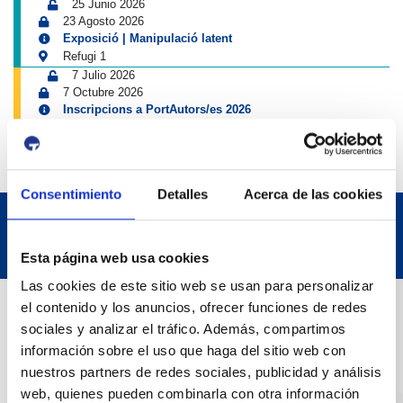
25 Junio 2026
23 Agosto 2026
Exposició | Manipulació latent
Refugi 1
7 Julio 2026
7 Octubre 2026
Inscripcions a PortAutors/es 2026
El Teatret
Consentimiento
Detalles
Acerca de las cookies
Esta página web usa cookies
Las cookies de este sitio web se usan para personalizar
Datos de contacto
el contenido y los anuncios, ofrecer funciones de redes
sociales y analizar el tráfico. Además, compartimos
información sobre el uso que haga del sitio web con
Dirección
nuestros partners de redes sociales, publicidad y análisis
web, quienes pueden combinarla con otra información
Passeig de l'Escullera s/n, 43004 Tarragona