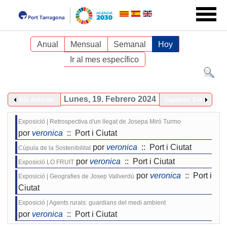
Anual
Mensual
Semanal
Hoy
Ir al mes específico
Lunes, 19. Febrero 2024
Día Anterior
Siguiente Día
Exposició | Retrospectiva d'un llegat de Josepa Miró Turmo
por
veronica
:: Port i Ciutat
por
veronica
:: Port i Ciutat
Cúpula de la Sostenibilitat
por
veronica
:: Port i Ciutat
Exposició LO FRUIT
por
veronica
:: Port i
Exposició | Geografies de Josep Vallverdú
Ciutat
Exposició | Agents rurals: guardians del medi ambient
por
veronica
:: Port i Ciutat