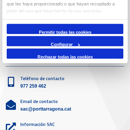
que les haya proporcionado o que hayan recopilado a
partir del uso que haya hecho de sus servicios.
Teléfono de contacto
977 259 400
Permitir todas las cookies
Emergencias
(+34) 900 229 900
Configurar
Servicio de atención al cliente
Rechazar todas las cookies
Teléfono de contacto
977 259 462
Email de contacto
sac@porttarragona.cat
Información SAC