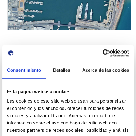
Localització
Moll de Costa
Moll de Costa
Consentimiento
Detalles
Acerca de las cookies
Tarragona
Tarragona
43004
Esta página web usa cookies
España
Las cookies de este sitio web se usan para personalizar
el contenido y los anuncios, ofrecer funciones de redes
+
sociales y analizar el tráfico. Además, compartimos
información sobre el uso que haga del sitio web con
−
nuestros partners de redes sociales, publicidad y análisis