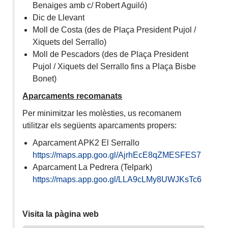
Benaiges amb c/ Robert Aguiló)
Dic de Llevant
Moll de Costa (des de Plaça President Pujol /
Xiquets del Serrallo)
Moll de Pescadors (des de Plaça President
Pujol / Xiquets del Serrallo fins a Plaça Bisbe
Bonet)
Aparcaments recomanats
Per minimitzar les molèsties, us recomanem
utilitzar els següents aparcaments propers:
Aparcament APK2 El Serrallo
https://maps.app.goo.gl/AjrhEcE8qZMESFES7
Aparcament La Pedrera (Telpark)
https://maps.app.goo.gl/LLA9cLMy8UWJKsTc6
Visita la pàgina web