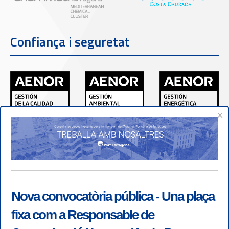
Confiança i seguretat
×
Nova convocatòria pública - Una plaça
fixa com a Responsable de