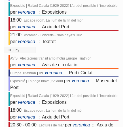
Exposició | Rafael Català (1929-2022) L'art del possible i l'improbable
per
veronica
:: Exposicions
18:00
Escape room. La llum de la fin del món
per
veronica
:: Arxiu del Port
21:00
Voramar - Concerts - Naiainaya’s Duo
per
veronica
:: Teatret
13. juny
AVÍS | Afectacions trànsit amb motiu Europe Triathlon
per
veronica
:: Avís de circulació
per
veronica
:: Port i Ciutat
Europe Triathlon
per
veronica
:: Museu del
Exposició | La peça blava, Sextant
Port
Exposició | Rafael Català (1929-2022) L'art del possible i l'improbable
per
veronica
:: Exposicions
18:00
Escape room. La llum de la fin del món
per
veronica
:: Arxiu del Port
20:30 - 00:00
per
veronica
:: Arxiu del
Lectures de mar