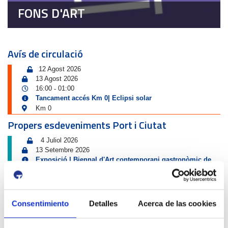
FONS D'ART
Avís de circulació
12 Agost 2026
13 Agost 2026
16:00
01:00
-
Tancament accés Km 0| Eclipsi solar
Km 0
Propers esdeveniments Port i Ciutat
4 Juliol 2026
13 Setembre 2026
Exposició | Biennal d'Art contemporani gastronòmic de
Cambrils
Tinglado 2
10 Juliol 2026
Consentimiento
Detalles
Acerca de las cookies
23 Agost 2026
Exposició | Boscos. Cartografies del temps i del gest