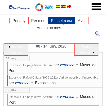
Per any
Per mes
Per setmana
Avui
Anar a un mes
08 - 14 juny, 2026
Setmana
Propera
anterior
setmana
08. juny
per
veronica
:: Museu del
Exposició | La peça blava, Sextant
Port
Exposició | Rafael Català (1929-2022) L'art del possible i l'improbable
per
veronica
:: Exposicions
09. juny
per
veronica
:: Museu del
Exposició | La peça blava, Sextant
Port