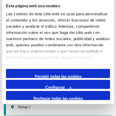
Refugi 1
Esta página web usa cookies
26 Juny 2026
Las cookies de este sitio web se usan para personalizar
11 Octubre 2026
el contenido y los anuncios, ofrecer funciones de redes
Exposició | El concurs de mestres romescaires en
imatges
sociales y analizar el tráfico. Además, compartimos
Museu del Port
información sobre el uso que haga del sitio web con
nuestros partners de redes sociales, publicidad y análisis
25 Juny 2026
web, quienes pueden combinarla con otra información
23 Agost 2026
que les haya proporcionado o que hayan recopilado a
Exposició | Històries d'amistat
Refugi 1
partir del uso que haya hecho de sus servicios.
1 abril 2026
31 Agost 2026
Permitir todas las cookies
Exposició | La peça blava, Sextant
Museu del Port
Configurar
25 Juny 2026
23 Agost 2026
Rechazar todas las cookies
Exposició | Manipulació latent
Refugi 1