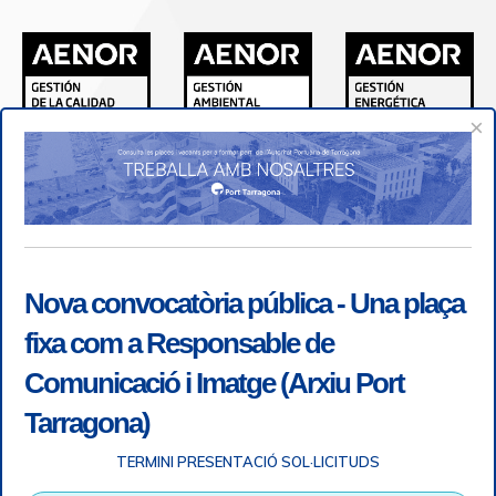
×
Nova convocatòria pública - Una plaça
fixa com a Responsable de
Comunicació i Imatge (Arxiu Port
Tarragona)
TERMINI PRESENTACIÓ SOL·LICITUDS