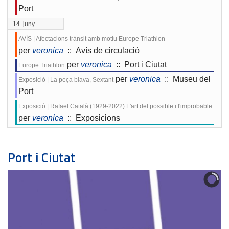
Port
14. juny
AVÍS | Afectacions trànsit amb motiu Europe Triathlon
per
veronica
:: Avís de circulació
per
veronica
:: Port i Ciutat
Europe Triathlon
per
veronica
:: Museu del
Exposició | La peça blava, Sextant
Port
Exposició | Rafael Català (1929-2022) L'art del possible i l'improbable
per
veronica
:: Exposicions
Port i Ciutat