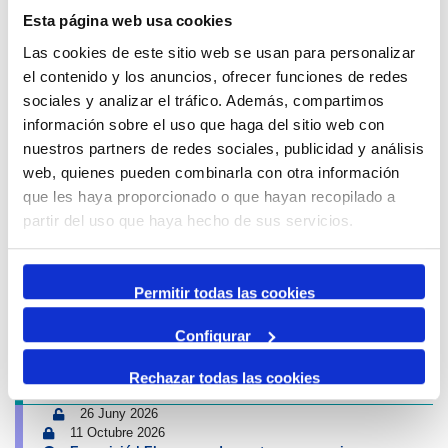
Esta página web usa cookies
Avís de circulació
Las cookies de este sitio web se usan para personalizar
12 Agost 2026
el contenido y los anuncios, ofrecer funciones de redes
13 Agost 2026
16:00
01:00
-
sociales y analizar el tráfico. Además, compartimos
Tancament accés Km 0| Eclipsi solar
información sobre el uso que haga del sitio web con
Km 0
nuestros partners de redes sociales, publicidad y análisis
Propers esdeveniments Port i Ciutat
web, quienes pueden combinarla con otra información
que les haya proporcionado o que hayan recopilado a
4 Juliol 2026
13 Setembre 2026
partir del uso que haya hecho de sus servicios.
Exposició | Biennal d'Art contemporani gastronòmic de
Cambrils
Tinglado 2
Permitir todas las cookies
10 Juliol 2026
Configurar
23 Agost 2026
Exposició | Boscos. Cartografies del temps i del gest
Refugi 1
Rechazar todas las cookies
26 Juny 2026
11 Octubre 2026