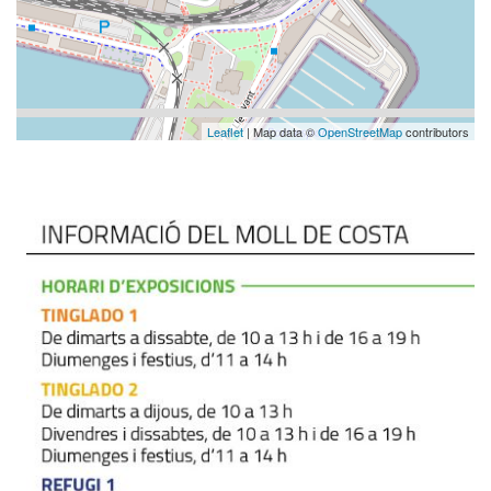
Leaflet
| Map data ©
OpenStreetMap
contributors