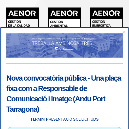
×
Nova convocatòria pública - Una plaça
fixa com a Responsable de
Comunicació i Imatge (Arxiu Port
Tarragona)
TERMINI PRESENTACIÓ SOL·LICITUDS