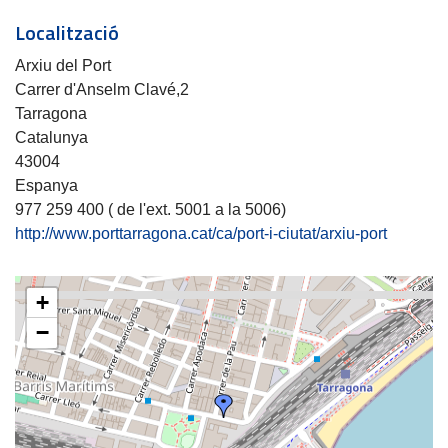
Localització
Arxiu del Port
Carrer d'Anselm Clavé,2
Tarragona
Catalunya
43004
Espanya
977 259 400 ( de l'ext. 5001 a la 5006)
http://www.porttarragona.cat/ca/port-i-ciutat/arxiu-port
+
−