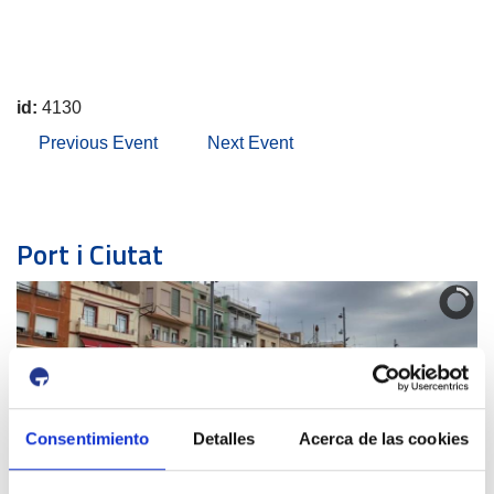
id:
4130
Previous Event
Next Event
Port i Ciutat
L'ENTORN DEL PORT
Consentimiento
Detalles
Acerca de las cookies