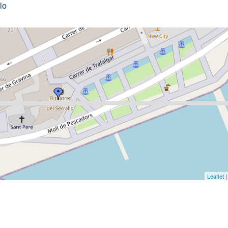
lo
Leaflet
|