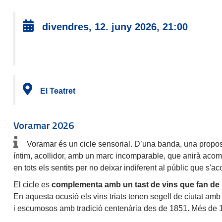
divendres, 12. juny 2026, 21:00
El Teatret
Voramar 2026
Voramar és un cicle sensorial. D’una banda, una proposta
íntim, acollidor, amb un marc incomparable, que anirà acom
en tots els sentits per no deixar indiferent al públic que s'ac
El cicle es
complementa amb un tast de vins que fan de l
En aquesta ocusió els vins triats tenen segell de ciutat amb
i escumosos amb tradició centenària des de 1851. Més de 17