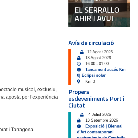
EL SERRALLO
AHIR I AVUI
Avís de circulació
12 Agost 2026
13 Agost 2026
16:00
01:00
-
Tancament accés Km
0| Eclipsi solar
Km 0
ectacle musical, exclusiu,
Propers
esdeveniments Port i
na aposta per l'experiència
Ciutat
4 Juliol 2026
13 Setembre 2026
Exposició | Biennal
rat i Tarragona.
d'Art contemporani
gastronòmic de Cambrils