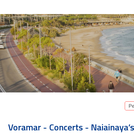
Autoritat Portuària
El Port
Pe
Voramar - Concerts - Naiainaya’