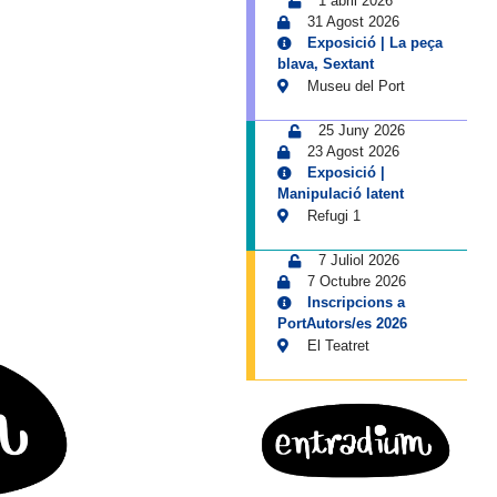
31 Agost 2026
Exposició | La peça
blava, Sextant
Museu del Port
25 Juny 2026
23 Agost 2026
Exposició |
Manipulació latent
Refugi 1
7 Juliol 2026
7 Octubre 2026
Inscripcions a
PortAutors/es 2026
El Teatret