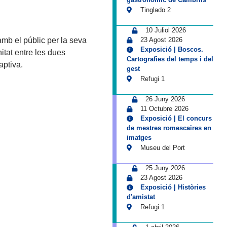
Tinglado 2
10 Juliol 2026
amb el públic per la seva
23 Agost 2026
Exposició | Boscos.
nitat entre les dues
Cartografies del temps i del
aptiva.
gest
Refugi 1
26 Juny 2026
11 Octubre 2026
Exposició | El concurs
de mestres romescaires en
imatges
Museu del Port
25 Juny 2026
23 Agost 2026
Exposició | Històries
d'amistat
Refugi 1
1 abril 2026