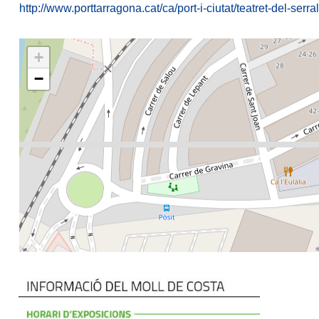
http://www.porttarragona.cat/ca/port-i-ciutat/teatret-del-serral
+
−