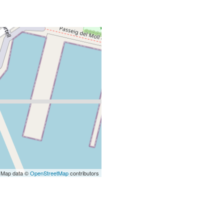
 Map data ©
OpenStreetMap
contributors