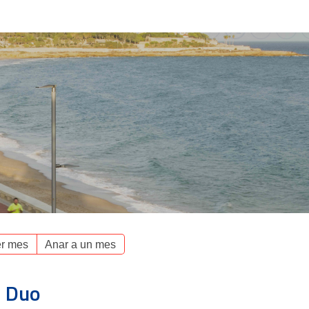
Serveis/Negoci
Port i Ciutat
r mes
Anar a un mes
s Duo